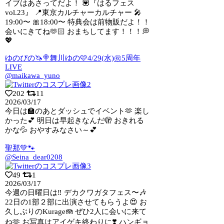
イブはあさってだよ！ 💟『はるフェス
vol.23』 📍東京カルチャーカルチャー 🎤
19:00〜 🎀18:00〜 特典会は前物販だよ！！
会いにきてね🫶🏻 おまちしてます！！！💭
💖
ゆのぴの🦄🍭舞川ゆの🩷4/29(水)㊗5周年
LIVE
@maikawa_yuno
202
11
2026/03/17
今日は🏫のあとダッシュでイベント🫶 楽し
かった💕 明日は早起きなんだ🫣 おきれる
かな💦 おやすみなさい～💕
聖那💚🐾
@Seina_dear0208
49
1
2026/03/17
今週の日曜日は‼️ デカクワガタフェス〜🎶
22日の1部２部に出演させてもらうよ
😍 お
久しぶりのKurage🪼 ぜひ2人に会いに来て
ね🫶 お写真はアイゲキ終わりに❣️ ハンギョ