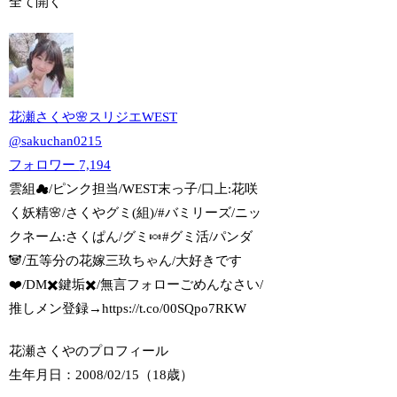
全て開く
花瀬さくや🌸スリジエWEST
@
sakuchan0215
フォロワー
7,194
雲組☁/ピンク担当/WEST末っ子/口上:花咲
く妖精🌸/さくやグミ(組)/#バミリーズ/ニッ
クネーム:さくぱん/グミ🍬#グミ活/パンダ
🐼/五等分の花嫁三玖ちゃん/大好きです
❤️/DM✖️鍵垢✖️/無言フォローごめんなさい/
推しメン登録→https://t.co/00SQpo7RKW
花瀬さくやのプロフィール
生年月日：2008/02/15（18歳）