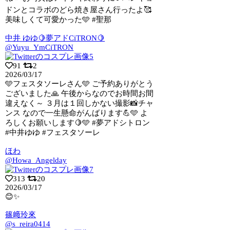
ドンとコラボのどら焼き屋さん行ったよ🥰
美味しくて可愛かった🩵 #聖那
中井 ゆゆ🍋夢アドCiTRON🍋
@Yuyu_YmCiTRON
91
2
2026/03/17
🩵フェスタソーレさん🩵 ご予約ありがとう
ございました🙏 午後からなのでお時間お
間
違えなく～ ３月は１回しかない撮影📸チャ
ンス なので一生懸命がんばります💪🩵 よ
ろしくお願いします🍋🩵 #夢アドシトロン
#中井ゆゆ #フェスタソーレ
ほわ
@Howa_Angelday
313
20
2026/03/17
😊✨
篠﨑玲來
@s_reira0414