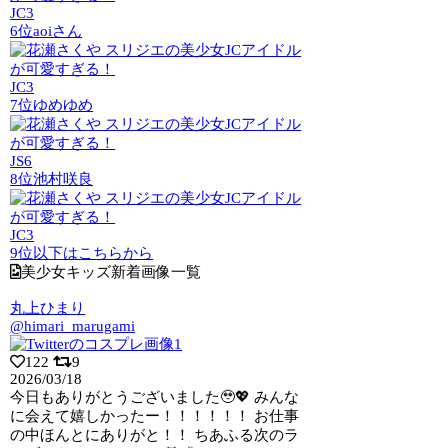
JC3
6位
aoiさん
JC3
7位
ゆめゆめ
JS6
8位
池村咲良
JC3
9位以下はこちらから
美少女キッズ新着画像一覧
丸上ひまり
@himari_marugami
122
9
2026/03/18
今日もありがとうございました🥹💖 みんな
に会えて嬉しかったー！！！！！！ お仕事
の中ほんとにありがと！！ ちあふる次のラ