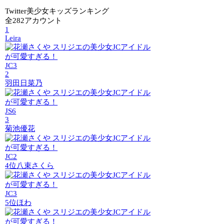
Twitter美少女キッズランキング
全282アカウント
1
Leira
JC3
2
羽田日菜乃
JS6
3
菊池優花
JC2
4位
八束さくら
JC3
5位
ほわ