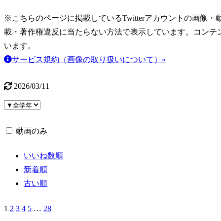
※こちらのページに掲載しているTwitterアカウントの画像・動画はT
載・著作権違反に当たらない方法で表示しています。コンテ
います。
サービス規約（画像の取り扱いについて）»
2026/03/11
動画のみ
いいね数順
新着順
古い順
1
2
3
4
5
…
28