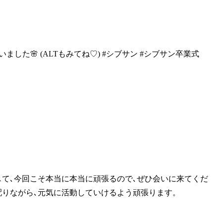
ざいました🌸
(ALTもみてね♡) #シブサン #シブサン卒業式
して､今回こそ本当に本当
に頑張るので､ぜひ会いに来てくだ
配りながら､元気に活動していけるよう頑張ります。