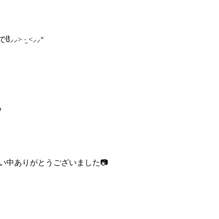
⸝> ·̫
<⸝⸝ᐡ
る
しい中ありがとうございま
した📷