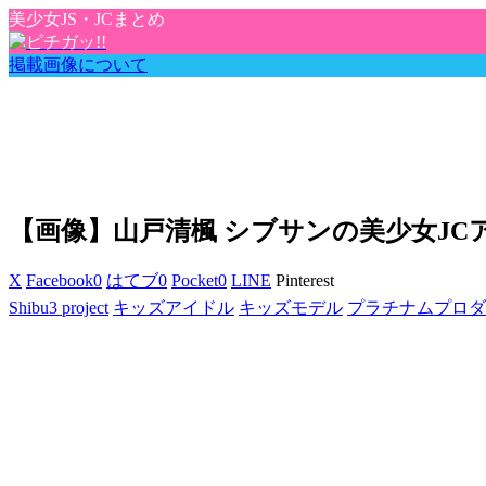
美少女JS・JCまとめ
掲載画像について
【画像】山戸清楓 シブサンの美少女J
X
Facebook
0
はてブ
0
Pocket
0
LINE
Pinterest
Shibu3 project
キッズアイドル
キッズモデル
プラチナムプロダ