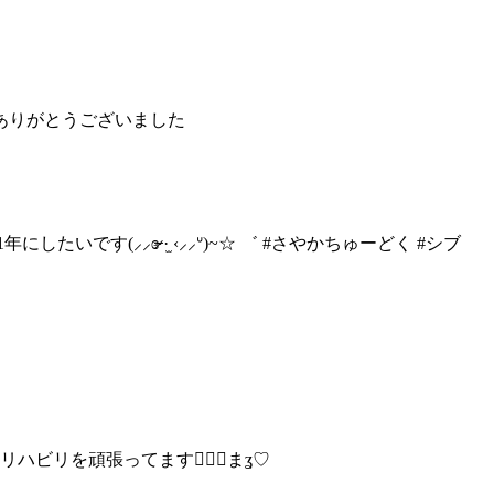
援ありがとうございました
な1年にしたいです
(⸝⸝ɞ̴̶̷ ·̫ ‹⸝⸝ᐡ)~☆ ゛ #さやかちゅーどく #シブ
とリハビリを頑張ってます
🙆🏻‍♀️まʓ♡