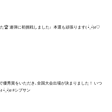
🏆 連弾に初挑戦しまし
た♩本選も頑張ります( •̀_•́)ง♡
で優秀賞をいただき､全
国大会出場が決まりました！ いつ
•́)ง #シブサン