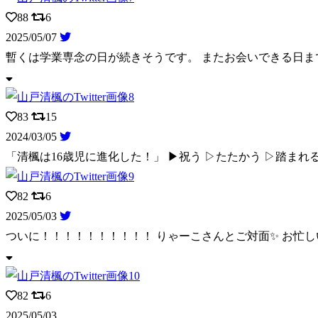
88
6
2025/05/07
暫くは学業専念の日が続きそうです。 またお会いできる日までჱ̒⸝
83
15
2024/03/05
「清楓は16歳児に進化した！」 ▶︎祝う ▷たたかう ▷踏まれ
82
6
2025/05/03
ついに！！！！！！！！！！ りゃーこさんとご対面✨ お忙
82
6
2025/05/03