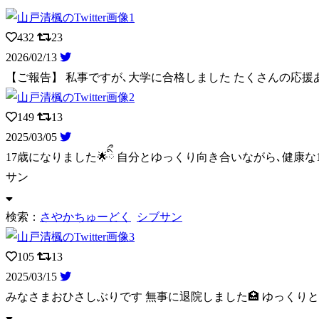
432
23
2026/02/13
【ご報告】 私事ですが､大学に合格しました たくさんの応
149
13
2025/03/05
17歳になりました︎🌟ིྀ 自分とゆっくり向き合いながら､健康
サン
検索：
さやかちゅーどく
シブサン
105
13
2025/03/15
みなさまおひさしぶりです 無事に退院しました🏥 ゆっくり