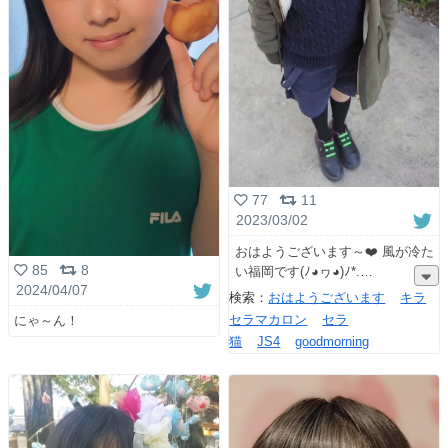
77
11
2023/03/02
おはようございます～❤️ 風が冷た
85
8
い福岡です(⁠ﾉ⁠◕⁠ヮ⁠◕⁠)⁠ﾉ⁠*⁠.⁠
2024/04/07
検索：
おはようございます
キラ
にゃ～ん！
セラマカロン
セラ
猫
JS4
goodmorning