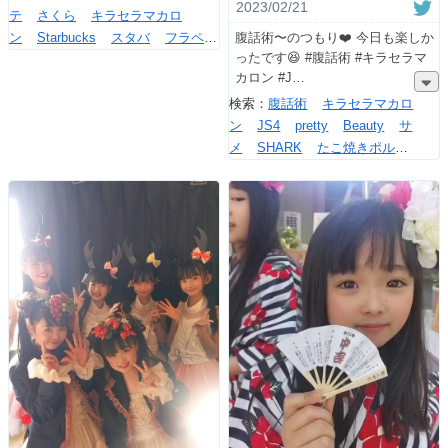
2023/02/21
テ
さくら
キラセラマカロ
腹話術〜のつもり❤️ 今日も楽しか
ン
Starbucks
スタバ
フラペチ
ったです😆 #腹話術 #キラセラマ
ーノ
cherryblossom
カロン #J
検索：
腹話術
キラセラマカロ
ン
JS4
pretty
Beauty
サ
メ
SHARK
たこ焼きポル
カ
CM
オタフクソース
小学生
アイドル