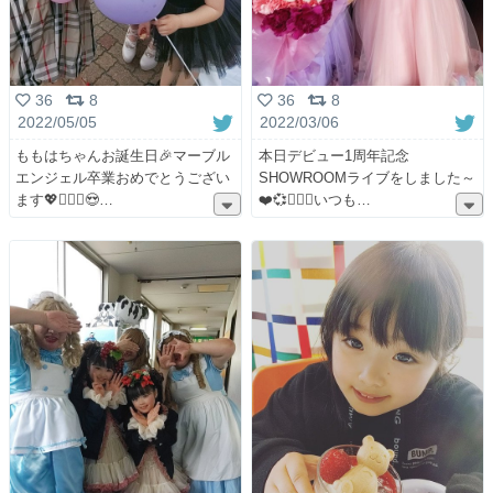
36
8
36
8
2022/05/05
2022/03/06
ももはちゃんお誕生日🎉マーブル
本日デビュー1周年記念
エンジェル卒業おめでとうござい
SHOWROOMライブをしました～
ます💖👩‍❤️‍👩😍
❤️💞👩‍❤️‍👩いつも