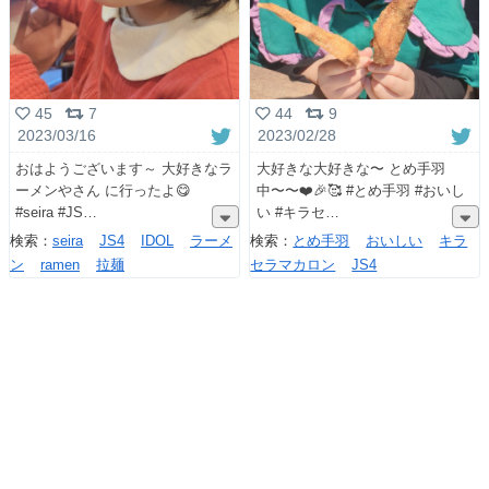
45
7
44
9
2023/03/16
2023/02/28
おはようございます～ 大好きなラ
大好きな大好きな〜 とめ手羽
ーメンやさん に行ったよ😋
中〜〜❤️🎉🥰 #とめ手羽 #おいし
#seira #JS
い #キラセ
検索：
seira
JS4
IDOL
ラーメ
検索：
とめ手羽
おいしい
キラ
ン
ramen
拉麺
セラマカロン
JS4