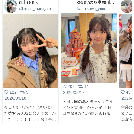
丸上ひまり
ゆのぴの🦄🍭舞川ゆの🩷4/29(水)㊗5周年LIVE
@himari_marugami
@maikawa_yuno
202
11
122
9
49
2026/03/17
2026/03/18
2026/
今日は🏫のあとダッシュでイ
今日もありがとうございまし
今週の日
ベント🫶 楽しかった💕 明日
た🥹💖 みんなに会えて嬉しか
タフェス
は早起きなんだ🫣 おきれる
ったー！！！！！！ お仕事
に出演