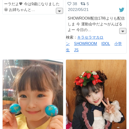
38
5
ーラだよ💖 今は9歳になりました
2022/05/21
🤩 お姉ちゃんと
SHOWROOM配信17時よりも配信
しま 今 運動会中だよ〜がんばる
よー 今日の
検索：
キラセラマカロ
ン
SHOWROOM
IDOL
小学
生
JS