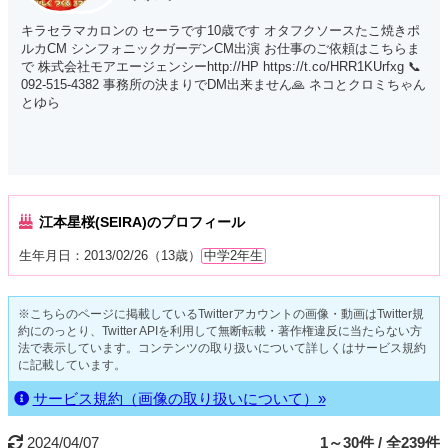
キラセラマカロンの セーラです10歳です オタフクソースたこ焼きポ
ルカCM シンフォニックガーデンCM出演 お仕事のご依頼はこちらま
で 株式会社モアエージェンシーhttp://HP https://t.co/HRR1KUrfxg 📞
092-515-4382 事務所の決まりでDM出来ません🙏 ネコとクロミちゃん
とゆら
江本星桜(SEIRA)のプロフィール
生年月日：2013/02/26（13歳）
中学2年生
※こちらのページに掲載しているTwitterアカウントの画像・動画はTwitter規
約にのっとり、Twitter APIを利用して無断転載・著作権違反に当たらない方
法で表示しています。コンテンツの取り扱いについて詳しくはサービス規約
に記載しています。
サービス規約（画像の取り扱いについて）»
2024/04/07
1～30件 / 全239件