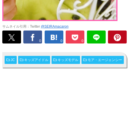
サムネイル引用：Twitter
@SEIRAmacaron
0
0
0
JC
キッズアイドル
キッズモデル
モア・エージェンシー