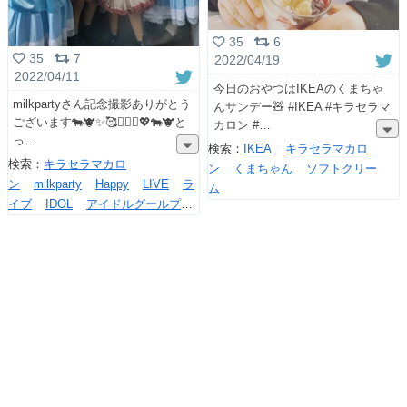
35
6
35
7
2022/04/19
2022/04/11
今日のおやつはIKEAのくまちゃ
milkpartyさん記念撮影ありがとう
んサンデー🧸 #IKEA #キラセラマ
ございます🐄🐮✨🥰👩‍❤️‍👩💖🐄🐮と
カロン #
っ
検索：
IKEA
キラセラマカロ
検索：
キラセラマカロ
ン
くまちゃん
ソフトクリー
ン
milkparty
Happy
LIVE
ラ
ム
イブ
IDOL
アイドルグールプコ
ンテスト
アイド
ル
KIDS
JS5
JS4