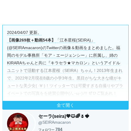
2024/04/07 更新。
【画像269枚＋動画54本】
「江本星桜(SEIRA)」
(@SEIRAmacaron)のTwitterの画像＆動画をまとめました。福
岡のモデル事務所「モア・エージェンシー」に所属し、姉の
KIRARAちゃんと共に『キラセラ★マカロン』というアイドル
ユニットで活動する江本星桜（SEIRA）ちゃん！2013年生まれ
で、2022年2月現在8歳の小学3年生。黒目がちな大きな瞳がキ
ュートな美少女( ·∀·)！ツイッターでは可愛すぎる自撮りやプラ
イベートでの写真をを絶賛公開中(ﾉ｡･ω･)ﾉ!! ぜひご覧あれ！
全て開く
セーラ(seira)💖🐱🌈🌷🍓
SEIRAmacaron
@
784
フォロワー