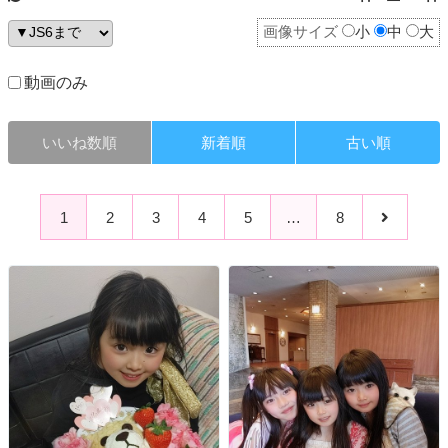
画像サイズ
小
中
大
動画のみ
いいね数順
新着順
古い順
1
2
3
4
5
…
8