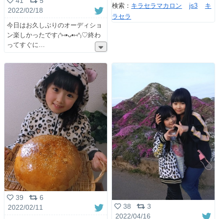
41
5
検索：
キラセラマカロン
js3
キ
2022/02/18
ラセラ
今日はお久しぶりのオーディショ
ン楽しかったです₍ᐢ⑅•ᴗ•⑅ᐢ₎♡終わ
ってすぐに
39
6
38
3
2022/02/11
2022/04/16