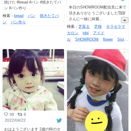
焼けた #bread #パン #焼きたてパ
本日のSHOWROOM配信見に来て
ン #パン作り
頂きありがとうございました🥰皆
検索：
bread
パン
焼きたてパ
さんに一緒に綺麗
ン
パン作り
検索：
芝富士
芝桜
キラセラマ
カロン
idol
アイド
ル
SHOWROOM
flower
Sista
r
Heart
38
8
2022/04/22
おはようございます 2歳の時のセ