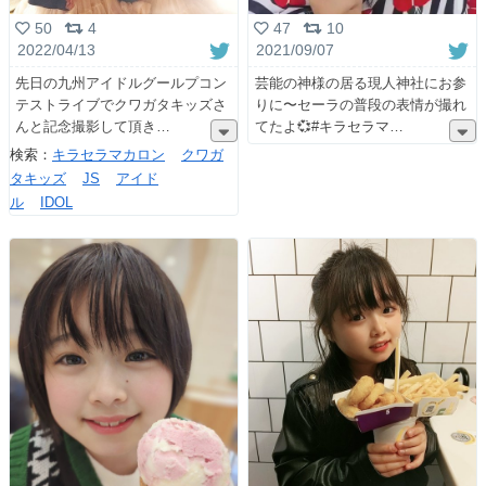
50
4
47
10
2022/04/13
2021/09/07
先日の九州アイドルグールプコン
芸能の神様の居る現人神社にお参
テストライブでクワガタキッズさ
りに〜セーラの普段の表情が撮れ
んと記念撮影して頂き
てたよ💞#キラセラマ
検索：
キラセラマカロン
クワガ
タキッズ
JS
アイド
ル
IDOL