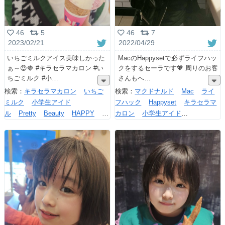
46
5
46
7
2023/02/21
2022/04/29
いちごミルクアイス美味しかった
MacのHappysetで必ずライフハッ
ぁ～😍🍓 #キラセラマカロン #い
クをするセーラです💖 周りのお客
ちごミルク #小
さんもへ
検索：
キラセラマカロン
いちご
検索：
マクドナルド
Mac
ライ
ミルク
小学生アイド
フハック
Happyset
キラセラマ
ル
Pretty
Beauty
HAPPY
ア
カロン
小学生アイド
イスクリーム
ル
IDOL
JS4
セーラ