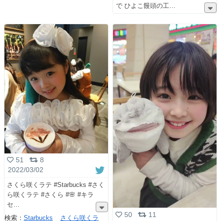
で ひよこ饅頭の工
51
8
2022/03/02
さくら咲くラテ #Starbucks #さく
ら咲くラテ #さくら #🌸 #キラ
セ
50
11
検索：
Starbucks
さくら咲くラ