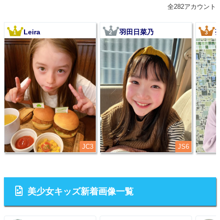
全282アカウント
Leira
羽田日菜乃
1
2
3
JC3
JS6
美少女キッズ新着画像一覧