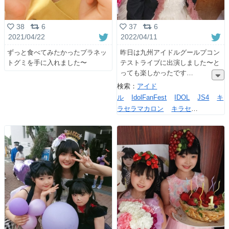
38
6
37
6
2021/04/22
2022/04/11
ずっと食べてみたかったプラネッ
昨日は九州アイドルグールプコン
トグミを手に入れました〜
テストライブに出演しました〜と
っても楽しかったです
検索：
アイド
ル
IdolFanFest
IDOL
JS4
キ
ラセラマカロン
キラセ
ラ
Happy
苺
StrawberryParty
strawberry