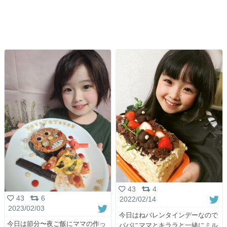
43
4
43
6
2022/02/14
2023/02/03
今日はねバレンタインデーなので
今日は節分〜夜ご飯にママの作っ
パパにママとキララと一緒にミル