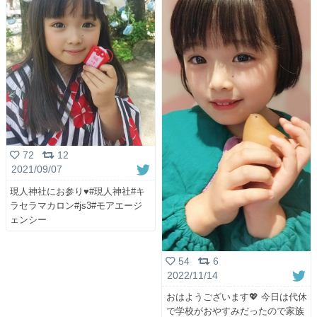
72
12
2021/09/07
現人神社にお参り♥#現人神社#キ
ラセラマカロン#js3#モアエージ
ェンシー
54
6
2022/11/14
おはようございます💖 今日は代休
で学校がおやすみだったので家族