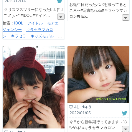
2021/12/14
お誕生日だったパパを撮ってると
クリスマスツリーになったよ॑⸜(* ॑
ころ〜#写真#photo#キラセラマカ
꒳ ॑* )⸝⋆* #IDOL #アイド
ロン#Hap
検索：
IDOL
アイドル
モアエー
ジェンシー
キラセラマカロ
ン
キラセラ
キッズモデル
ク
リスマスツリー
ツリーツイート
の数だけ幸せがやってくる
41
8
2022/01/05
今日から新学期行ってきます～"(ﾉ
*>∀<)ﾉ #キラセラマカロン