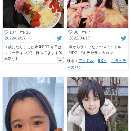
107
10
96
7
2022/02/27
2022/04/17
９歳になりました🍓💖👩‍❤️‍👩 今日は
今からライブだよ〜 #アイドル
レコーディングに 行ってきます🥰
#IDOL #キラセラマカロン
素敵な1
検索：
アイドル
IDOL
キラセラ
マカロン