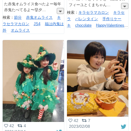
た赤鬼オムライス食べたよー毎年
フィーユとくまちゃん
赤鬼たべてるよ〜👹夕
検索：
キラセラマカロン
キラセ
検索：
節分
赤鬼オムライス
キ
ラ
バレンタイン
手作りケー
ラセラマカロン
JS4
福は内鬼は
キ
chocolate
HappyValentines
外
オムライス
Day
42
7
42
4
2023/02/08