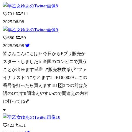
701
511
2025/08/08
680
59
2025/09/08
皆さんこんにちは✨️ 今日からEプリ販売が
スタートしました⭐️ 全国のコンビニで
買う
ことが出来ます🛒💭 📍販売枚数🥇が’’ファ
イナリスト’’になれます‼️ JKO00029←この
番号を打ったら買えます☝🏻 0️⃣3つの前は英
語のOです‼️間違えやすいので間違えの内容
に打ってね💕︎
423
31