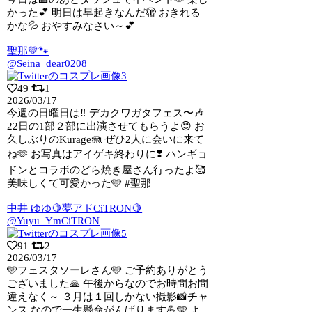
かった💕 明日は早起きなんだ🫣 おきれる
かな💦 おやすみなさい～💕
聖那💚🐾
@Seina_dear0208
49
1
2026/03/17
今週の日曜日は‼️ デカクワガタフェス〜🎶
22日の1部２部に出演させてもらうよ
😍 お
久しぶりのKurage🪼 ぜひ2人に会いに来て
ね🫶 お写真はアイゲキ終わりに❣️ ハンギョ
ドンとコラボのどら焼き屋さん行ったよ🥰
美味しくて可愛かった🩵 #聖那
中井 ゆゆ🍋夢アドCiTRON🍋
@Yuyu_YmCiTRON
91
2
2026/03/17
🩵フェスタソーレさん🩵 ご予約ありがとう
ございました🙏 午後からなのでお時間お
間
違えなく～ ３月は１回しかない撮影📸チャ
ンス なので一生懸命がんばります💪🩵 よ