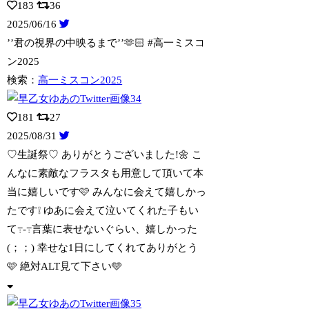
183
36
2025/06/16
’’君の視界の中映るまで’’🫶🏻 #高一ミスコ
ン2025
検索：
高一ミスコン2025
181
27
2025/08/31
♡生誕祭♡ ありがとうございました!🌼 こ
んなに素敵なフラスタも用意して頂いて本
当に嬉しいです🩷 みんなに会えて嬉しかっ
たです❕ ゆあに会えて泣いてくれた子もい
て߹-߹言葉に表せないぐらい、嬉しかった
(；；) 幸せな1日にしてくれてありがとう
🩷 絶対ALT見て下さい🩵