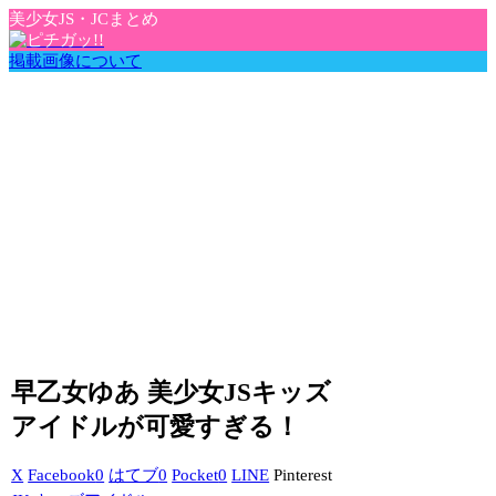
美少女JS・JCまとめ
掲載画像について
早乙女ゆあ 美少女JSキッズ
アイドルが可愛すぎる！
X
Facebook
0
はてブ
0
Pocket
0
LINE
Pinterest