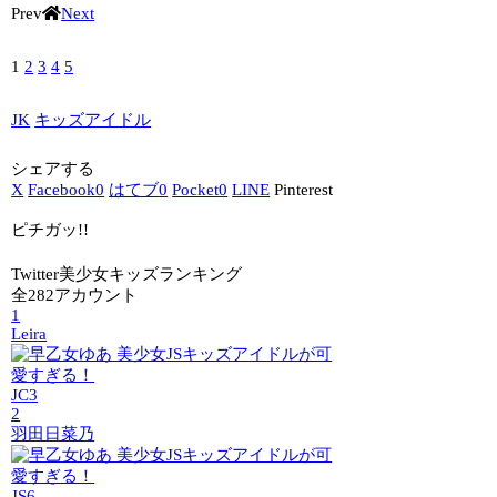
Prev
Next
1
2
3
4
5
JK
キッズアイドル
シェアする
X
Facebook
0
はてブ
0
Pocket
0
LINE
Pinterest
ピチガッ!!
Twitter美少女キッズランキング
全282アカウント
1
Leira
JC3
2
羽田日菜乃
JS6