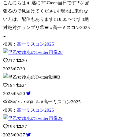
こんにちは☀️ 遂にTGCteen当日です!!♡ 頑
張るので見届けてください❕
現地に来れな
い方は、配信もあります!!18:05〜です!!絶
対絶対グランプリ🥺👑 #高一ミスコン2025
検索：
高一ミスコン2025
217
20
2025/07/30
194
24
2025/05/20
🐯🐯ฅ( • - • ฅ)ｶﾞｵ- #高一ミスコン2025
検索：
高一ミスコン2025
193
27
2025/09/27