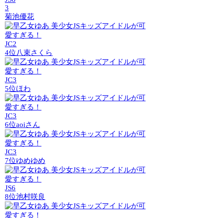
3
菊池優花
JC2
4位
八束さくら
JC3
5位
ほわ
JC3
6位
aoiさん
JC3
7位
ゆめゆめ
JS6
8位
池村咲良