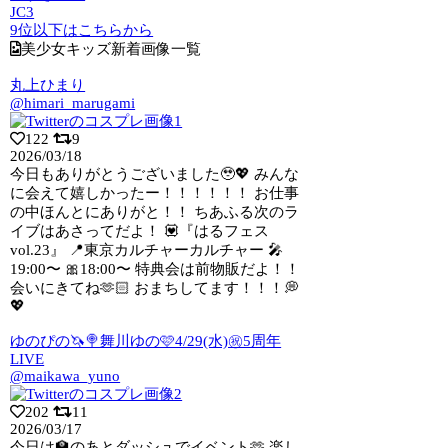
JC3
9位以下はこちらから
美少女キッズ新着画像一覧
丸上ひまり
@himari_marugami
122
9
2026/03/18
今日もありがとうございました🥹💖 みんな
に会えて嬉しかったー！！！！！！ お仕事
の中ほんとにありがと！！ ちあふる次のラ
イブはあさってだよ！ 💟『はるフェス
vol.23』 📍東京カルチャーカルチャー 🎤
19:00〜 🎀18:00〜 特典会は前物販だよ！！
会いにきてね🫶🏻 おまちしてます！！！💭
💖
ゆのぴの🦄🍭舞川ゆの🩷4/29(水)㊗5周年
LIVE
@maikawa_yuno
202
11
2026/03/17
今日は🏫のあとダッシュでイベント🫶 楽し