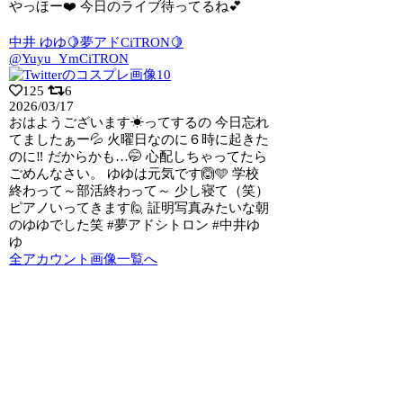
やっほー❤️ 今日のライブ待ってるね💕︎
中井 ゆゆ🍋夢アドCiTRON🍋
@Yuyu_YmCiTRON
125
6
2026/03/17
おはようございます☀ってするの 今日忘れ
てましたぁー💦 火曜日なのに６時に起きた
のに‼️ だからかも…🤭 心配しちゃってたら
ごめんなさい。 ゆゆは元気です🙆🩵 学校
終わって～部活終わって～ 少し寝て（笑）
ピアノいってきます🙋 証明写真みたいな朝
のゆゆでした笑 #夢アドシトロン #中井ゆ
ゆ
全アカウント画像一覧へ