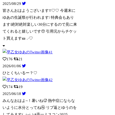
2025/08/29
皆さんおはようございます!!♡♡ 今週末に
ゆあの生誕祭が行われます❕ 特典会もあ
り
ます❕絶対絶対楽しい30分にするので見に来
てくれると嬉しいです🥺 引用元からチケッ
ト買えます🎫 .·♡
176
21
2026/01/06
ひとくちいるー？♡
174
19
2025/06/18
みんなおはよ~！暑いね🥵 熱中症にならな
いように水分とってね🚰 リプ返とゆうのを
してみます( ˶ｰ̀֊ｰ́˶) #高一ミスコン2025