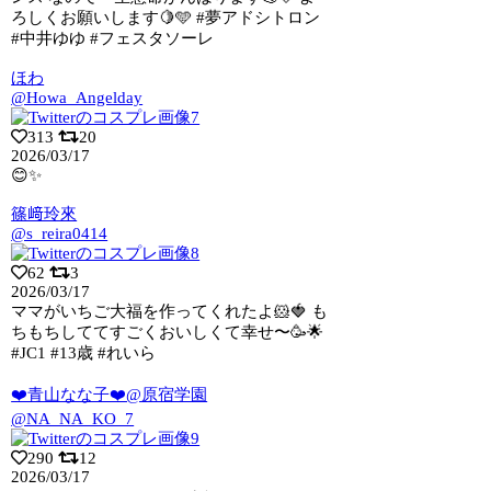
ろしくお願いします🍋🩵 #夢アドシトロン
#中井ゆゆ #フェスタソーレ
ほわ
@Howa_Angelday
313
20
2026/03/17
😊✨
篠﨑玲來
@s_reira0414
62
3
2026/03/17
ママがいちご大福を作ってくれたよ🐹🍓 も
ちもちしててすごくおいしくて幸せ〜🥳🌟
#JC1 #13歳 #れいら
❤️青山なな子❤️@原宿学園
@NA_NA_KO_7
290
12
2026/03/17