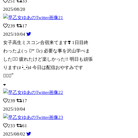
251
33
2025/08/20
239
17
2025/10/04
女子高生ミスコン合宿来てます❣️ 1日目終
わったよ(っ ॑꒳ ॑c) 必要な事を
沢山学べま
した❤️‍🔥 疲れたけど楽しかった!! 明日も頑張
ります(ง •̀_•́)ง 今日は配信おやすみです
🙇🏻‍♀️՞
239
17
2025/10/04
233
61
2025/08/02