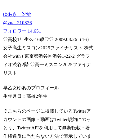
ゆあきー🏹🩷
@
yua_210826
フォロワー
14,651
♡高校1年生⟡.·16歳♡♡ 2009.08.26（16）
女子高生ミスコン2025ファイナリスト 株式
会社with t 東京都渋谷区渋谷1-22-2 グラフ
ィオ渋谷2階 ♡高一ミスコン2025ファイナ
リスト
早乙女ゆあのプロフィール
生年月日：
高校2年生
※こちらのページに掲載しているTwitterア
カウントの画像・動画はTwitter規約にのっ
とり、Twitter APIを利用して無断転載・著
作権違反に当たらない方法で表示していま