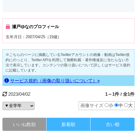
瀬戸ゆなのプロフィール
生年月日：2007/04/25（19歳）
※こちらのページに掲載しているTwitterアカウントの画像・動画はTwitter規
約にのっとり、Twitter APIを利用して無断転載・著作権違反に当たらない方
法で表示しています。コンテンツの取り扱いについて詳しくはサービス規約
に記載しています。
サービス規約（画像の取り扱いについて）»
2023/04/02
1～1件 / 全1件
画像サイズ
小
中
大
いいね数順
新着順
古い順