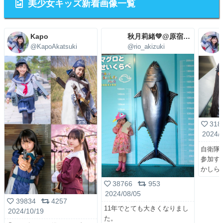
美少女キッズ新着画像一覧
Kapo
秋月莉緒💚@原宿学園8/17ワンマンライブoh bomb！
@KapoAkatsuki
@rio_akizuki
318
2024/
自衛隊
参加す
かしら
38766
953
2024/08/05
39834
4257
11年でとても大きくなりまし
2024/10/19
た。