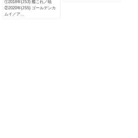
①2018年(JS3) 艦これ／暁
②2020年(JS5) ゴールデンカ
ムイ／ア