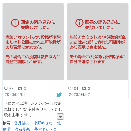
64
3
64
3
2023/04/02
2023/04/02
ソロスペ出演したメンバーもお疲
れ様でした🌸 衣装も似合ってたし
歌も上手で すっ
検索：
香月結衣
小野崎せな
北
島澪
流石夏恋
夢アドシトロ