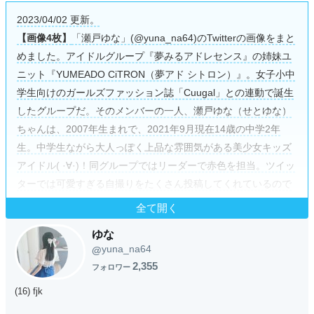
2023/04/02 更新。
【画像4枚】
「瀬戸ゆな」(@yuna_na64)のTwitterの画像をまと
めました。アイドルグループ『夢みるアドレセンス』の姉妹ユ
ニット『YUMEADO CiTRON（夢アド シトロン）』。女子小中
学生向けのガールズファッション誌「Cuugal」との連動で誕生
したグループだ。そのメンバーの一人、瀬戸ゆな（せとゆな）
ちゃんは、2007年生まれで、2021年9月現在14歳の中学2年
生。中学生ながら大人っぽく上品な雰囲気がある美少女キッズ
アイドル( ·∀·)！同グループではリーダーで赤色を担当。ツイッ
ターでは可愛すぎる自撮りをたくさん投稿してくれているので
是非見てみてね(ﾉ｡･ω･)ﾉ!!
全て開く
ゆな
yuna_na64
@
2,355
フォロワー
(16) fjk