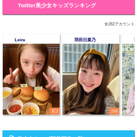
Twitter美少女キッズランキング
全282アカウント
Leira
羽田日菜乃
1
2
3
JC3
JS6