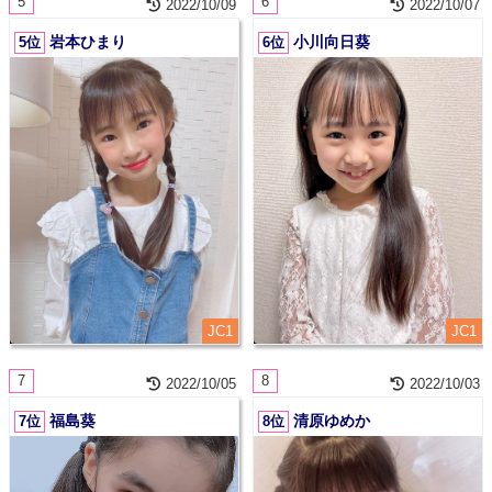
5
6
2022/10/09
2022/10/07
岩本ひまり
小川向日葵
5位
6位
JC1
JC1
7
8
2022/10/05
2022/10/03
福島葵
清原ゆめか
7位
8位