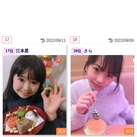
17
18
2022/09/11
2022/09/09
江本星
さら
17位
18位
JC3
JC3