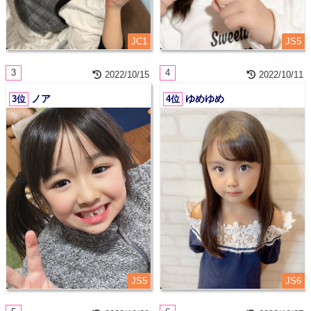
JC1
JS5
3
4
2022/10/15
2022/10/11
ノア
ゆめゆめ
3位
4位
JS5
JS6