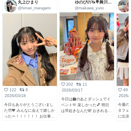
丸上ひまり
ゆのぴの🦄🍭舞川ゆの🩷4/29(水)㊗5周年LIVE
@himari_marugami
@maikawa_yuno
202
11
122
9
49
2026/03/17
2026/03/18
2026/
今日は🏫のあとダッシュでイ
今日もありがとうございまし
今週の日
ベント🫶 楽しかった💕 明日
た🥹💖 みんなに会えて嬉しか
タフェス
は早起きなんだ🫣 おきれる
ったー！！！！！！ お仕事
に出演