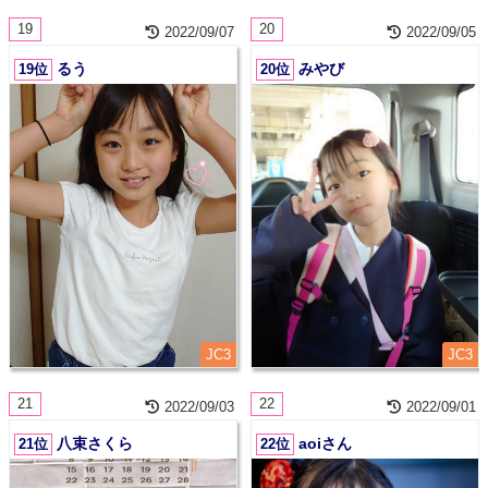
19
20
2022/09/07
2022/09/05
るう
みやび
19位
20位
JC3
JC3
21
22
2022/09/03
2022/09/01
八束さくら
aoiさん
21位
22位