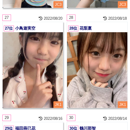
JC3
JC3
27
28
2022/08/20
2022/08/18
小鳥遊実空
花梨稟
27位
28位
JK1
JK1
29
30
2022/08/16
2022/08/14
福田蒔已花
鶴川那智
29位
30位