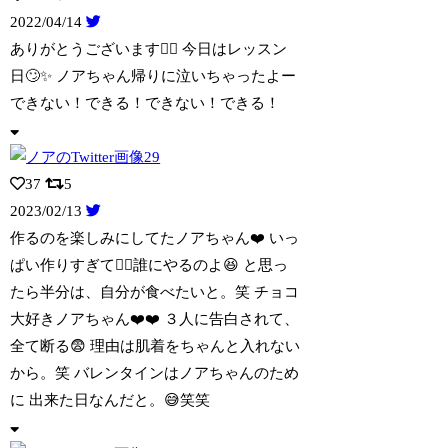
2022/04/14
ありがとうございます🙇‍♀️ 今日はレッスン
日🙄✨ ノアちゃん帰りに泣いちゃっ
たよー
できない！できる！できない！できる！
37
5
2023/02/13
作るのを楽しみにしてたノアちゃん❤️ いっ
ぱい作りすぎて😮‍💨誰にやるのよ😆 と
思っ
たら半分は、自分が食べたいと。笑 チョコ
大好きノアちゃん❤️❤️ ３人に告白されて、
全て断る😨 理由は肌着をちゃんと入れない
から。笑 バレンタインはノアちゃんのため
に 出来た日なんだと。😅笑笑