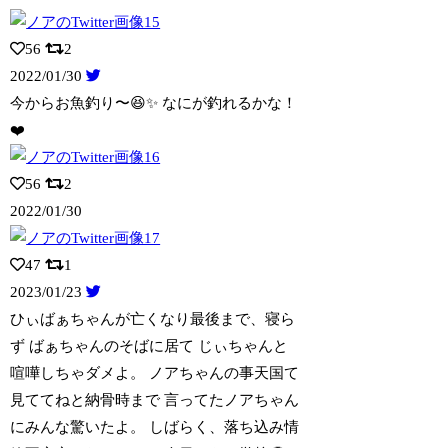
56
2
2022/01/30
今からお魚釣り〜😆✨ なにが釣れるかな！
❤️
56
2
2022/01/30
47
1
2023/01/23
ひぃばぁちゃんが亡くなり最後まで、寝ら
ず ばぁちゃんのそばに居て じぃちゃんと
喧
嘩しちゃダメよ。 ノアちゃんの事天国て
見ててねと納骨時まで 言ってたノアちゃん
にみんな驚いたよ。 しばらく、落ち込み情