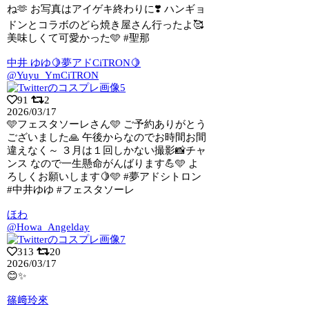
ね🫶 お写真はアイゲキ終わりに❣️ ハンギョ
ドンとコラボのどら焼き屋さん行ったよ🥰
美味しくて可愛かった🩵 #聖那
中井 ゆゆ🍋夢アドCiTRON🍋
@Yuyu_YmCiTRON
91
2
2026/03/17
🩵フェスタソーレさん🩵 ご予約ありがとう
ございました🙏 午後からなのでお時間お
間
違えなく～ ３月は１回しかない撮影📸チャ
ンス なので一生懸命がんばります💪🩵 よ
ろしくお願いします🍋🩵 #夢アドシトロン
#中井ゆゆ #フェスタソーレ
ほわ
@Howa_Angelday
313
20
2026/03/17
😊✨
篠﨑玲來