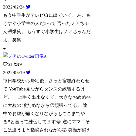
2022/02/24
もう中学生がテレビ📺に出ていて、 あ、も
うすぐ小学生の人だ‼️って 言ったノアち
ゃ
ん🤣爆笑。 もうすぐ小学生はノアちゃんだ
よ。笑笑
61
9
2022/05/19
毎日学校から帰宅後、さっと宿題終わらせ
て YouTube見ながらダンスの練習する
け
ど、、 上手く出来なくて、大きなおめめ👀
に大粒の 涙ためながら🥺頑張ってる。 途
中でお腹が痛くなりながらもここまでや
る‼️と言って練習してます😂 逆にママ！そ
こは違うよと指摘されながら🤣 笑顔が消え