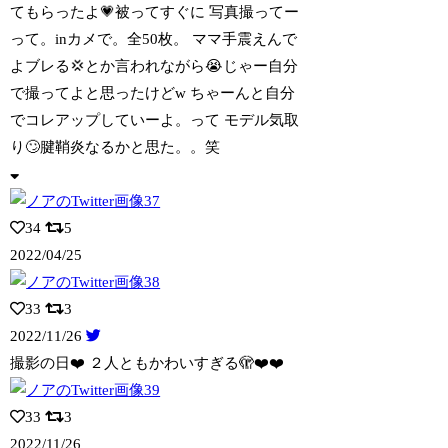
てもらったよ💗被ってすぐに 写真撮ってー
って。inカメで。全50枚。 ママ手震えんで
よブレる💢とか言われながら😭じゃー自分
で撮ってよと思ったけどw ちゃーんと自分
でコレアップしていーよ。って モデル気取
り🙄腱鞘炎なるかと思た。。笑
34
5
2022/04/25
33
3
2022/11/26
撮影の日❤️ ２人ともかわいすぎる🫣❤️❤️
33
3
2022/11/26