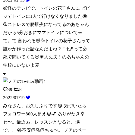
妖怪のテレビで、トイレの花子さんに ビビ
ッてトイレに1人で行けなくなりました😭
💦
ストレスで膀胱炎になってるのあちゃん
だから5分おきにママトイレについて来
て。て 言われる🤣💦トイレの花子さんって
誰かが作った話なんだよね？！ね‼️って必
死で聞いてくる😆💗大丈夫！のあちゃんの
学校にいないよ🤣
39
8
2022/07/19
みなさん、お久しぶりです😂 気づいたら
フォロワー800人超え😂💕 ありがたき幸
せ
〜。最近ゎ、レッスンとなると、涙
で、、😂不安症発症ちゅ〜。 ノアのペー