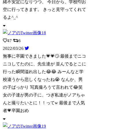
緒不安定になりつつ、 今日から、学校🫡お
空に行ってきます。 きっと見守ってくれて
るよ^_^
47
6
2022/03/26
無事に卒園できました💗💗🙄 最後までニコ
ニコしてたのに、先生達が 並んでるとこに
行った瞬間溢れ出した😂😂 みーんなと学
校違うから悲しくなったね😭 なんか、男
の子ばっかり 写真撮ろうて言われて😂笑
女の子達が男の子に、つぎ私達がノアちゃ
んと撮りたいとに！！ってw 最後まで人気
者💗卒園おめ