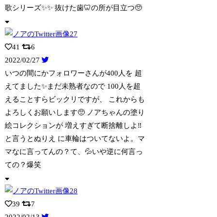
歌シリーズ✨✨ 抜けた歯🦷の所が目立つ🥺
41
6
2022/02/27
いつの間にかフォロワーさんが400人を 超
えてました✨まだ未熟者なので 100人
を超
えることすらビックリですが、 これからも
よろしくお願いします🥺 ノアちゃんの塗り
絵コレクションが 増えすぎて断捨離しよ‼️
と言うとぬりえ に車輪はついてないよ。マ
マなに言ってんの？て、💦いや逆に何言っ
ての？爆笑
39
7
2022/02/13