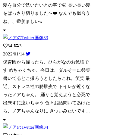
髪を自分で洗いたいとの事で🙃 長い長い髪
をばっさり切りました〜❤️ なんでも似
合う
ね、、🫣羨ましいw
34
3
2022/01/14
保育園から帰ったら、ひらがなのお勉強で
す めちゃくちゃ、今日は、ダルそーに😑笑
書いてるとこ撮ろうとしたらこれ。笑笑 最
近、ストレス性の膀胱炎で トイレが近くな
ったノアちゃん。 踊りも覚えようと必死で
出来ずに泣いちゃう 色々お話聞いてあげた
ら、ノアちゃんなりに きついみたいです…