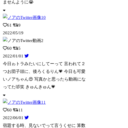
ませんように😭
61
9
2022/05/19
60
5
2022/01/01
今日ゎトラみたいにしてーって 言われて２
つお団子頭に、後ろくるりん💗 今日も可愛
いノアちゃん😍 写真かと思ったら動画にな
ってた🤣笑 きゅんきゅん💗
60
11
2022/06/01
宿題する時、見ないでって言うくせに 算数