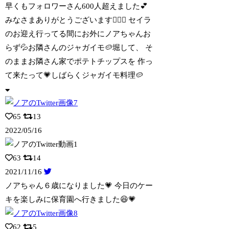
早くもフォロワーさん600人超えました💕
みなさまありがとうございます🙇‍♀️✨
セイラ
のお迎え行ってる間にお外にノアちゃんお
らず💦お隣さんのジャガイモ🥔堀して、 そ
のままお隣さん家でポテトチップスを 作っ
て来たって💗しばらくジャガイモ料理🥔
65
13
2022/05/16
63
14
2021/11/16
ノアちゃん６歳になりました💗 今日のケー
キを楽しみに保育園へ行きました😆💗
62
5