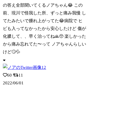
の答え全部聞いてくるノアちゃん😂 この
前、現川で怪我した所、ずっと痛み我慢 し
てたみたいで腫れ上がってた😂病院で ヒ
ビも入ってなかったから安心したけど 傷が
化膿して、、早く治ってね🙏🥺 楽しかった
から痛み忘れてた〜って ノアちゃんらしい
けど🙄💦
60
11
2022/06/01