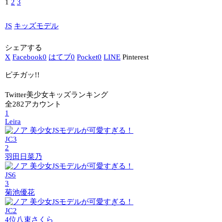
1
2
3
JS
キッズモデル
シェアする
X
Facebook
0
はてブ
0
Pocket
0
LINE
Pinterest
ピチガッ!!
Twitter美少女キッズランキング
全282アカウント
1
Leira
JC3
2
羽田日菜乃
JS6
3
菊池優花
JC2
4位
八束さくら