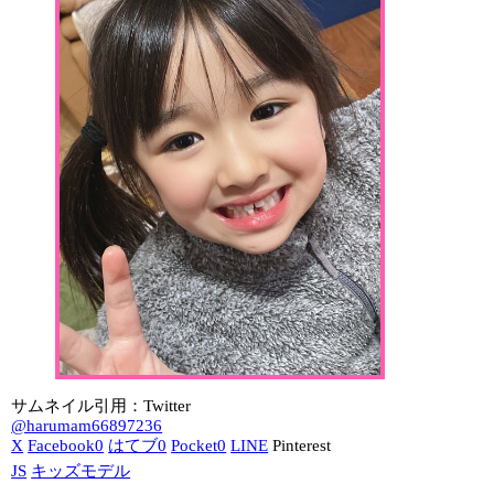
サムネイル引用：Twitter
@harumam66897236
X
Facebook
0
はてブ
0
Pocket
0
LINE
Pinterest
JS
キッズモデル