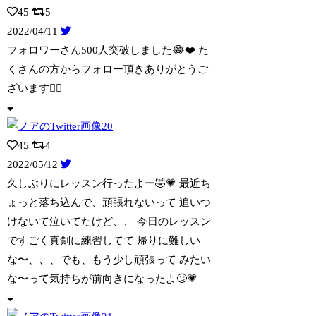
45
5
2022/04/11
フォロワーさん500人突破しました😂❤️ た
くさんの方からフォロー頂きありがと
うご
ざいます🙇‍♀️
45
4
2022/05/12
久しぶりにレッスン行ったよー🤣💗 最近ち
ょっと落ち込んで、頑張れないって 追い
つ
けないて泣いてたけど、、 今日のレッスン
ですごく真剣に練習してて 帰りに難しい
な〜、、、でも、もう少し頑張って みたい
な〜って気持ちが前向きになったよ🙄💗