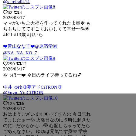
@s_reira0414
62
3
2026/03/17
ママがいちご大福を作ってくれたよ🐹🍓 も
ちもちしててすごくおいしくて幸せ〜🥳🌟
#JC1 #13歳 #れいら
❤️青山なな子❤️@原宿学園
@NA_NA_KO_7
290
12
2026/03/17
やっほー❤️ 今日のライブ待ってるね💕︎
中井 ゆゆ🍋夢アドCiTRON🍋
@Yuyu_YmCiTRON
125
6
2026/03/17
おはようございます☀ってするの 今日忘れ
てましたぁー💦 火曜日なのに６時に起きた
のに‼️ だからかも…🤭 心配しちゃってたら
ごめんなさい。 ゆゆは元気です🙆🩵 学校