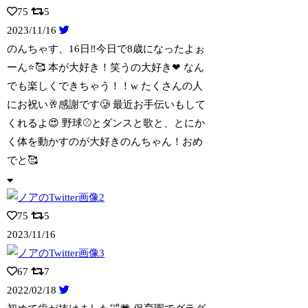
75
5
2023/11/16
のんちゃす、16日‼️今日で8歳になったよぉ
ーん⭐️🥰 本が大好き！笑うの大好き
❤ なん
でも楽しくできちゃう！！w たくさんの人
にお祝い🥂感謝です🥲 最近お手伝いもして
くれるよ😍 野球⚾️とダンスと歌と、とにか
く体を動かすのが大好きのんちゃん！おめ
でと🥰
75
5
2023/11/16
67
7
2022/02/18