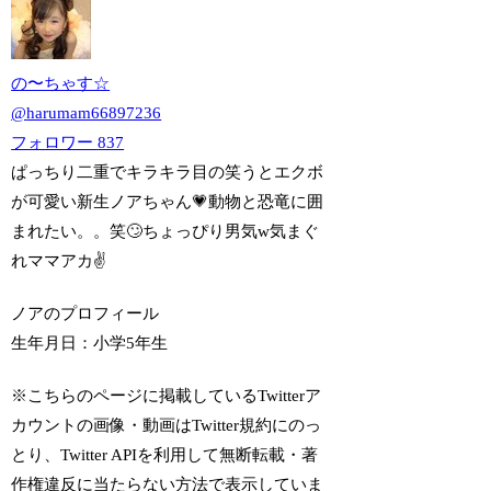
の〜ちゃす☆
@
harumam66897236
フォロワー
837
ぱっちり二重でキラキラ目の笑うとエクボ
が可愛い新生ノアちゃん💗動物と恐竜に囲
まれたい。。笑🙄ちょっぴり男気w気まぐ
れママアカ✌️
ノアのプロフィール
生年月日：
小学5年生
※こちらのページに掲載しているTwitterア
カウントの画像・動画はTwitter規約にのっ
とり、Twitter APIを利用して無断転載・著
作権違反に当たらない方法で表示していま