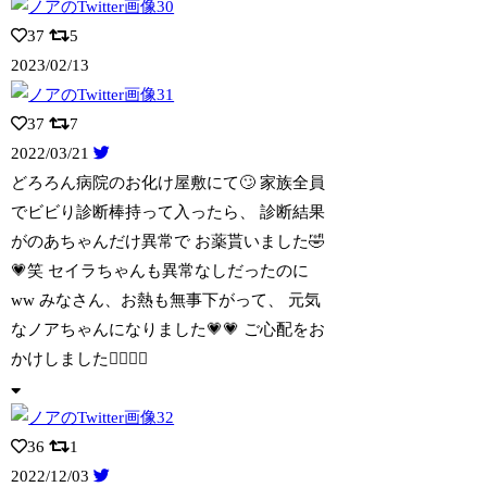
37
5
2023/02/13
37
7
2022/03/21
どろろん病院のお化け屋敷にて🙄 家族全員
でビビり診断棒持って入ったら、 診断結果
がのあちゃんだけ異常で お薬貰いました🤣
💗笑 セイラちゃんも異常なしだったのに
ww みなさん、お熱も無事下がって、 元気
なノアちゃんになりました💗💗 ご心配をお
かけしました🙇‍♀️🙇‍♀️
36
1
2022/12/03