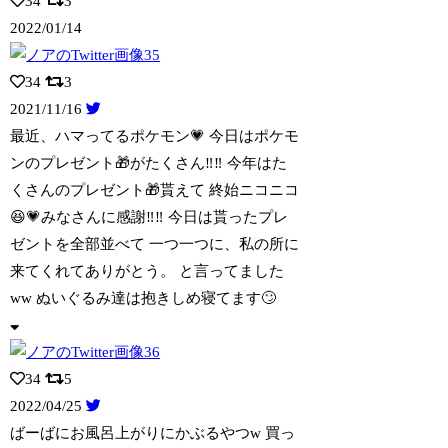
34
3
2022/01/14
34
3
2021/11/16
最近、ハマってるポケモン💗 今日はポケモ
ンのプレゼント🎁がたくさん‼︎‼︎ 今年
はた
くさんのプレゼント🎁貰えて 終始ニコニコ
😆💗みなさんに感謝‼︎‼︎ 今日は貰ったプレ
ゼントを全部並べて 一つ一つに、私の所に
来てくれてありがとう。 と言ってました
ww ぬいぐるみ達は抱きしめ寝てます🙄
34
5
2022/04/25
ばーばにお風呂上がりにかぶるやつw 買っ