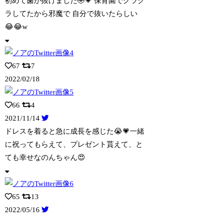
初めて歯が抜けました🤣💗 保育園でグラグ
ラしてたから邪魔で 自分で抜いたらしい
😂
😂w
67
7
2022/02/18
66
4
2021/11/14
ドレスを着ると急に成長を感じた😭💗一緒
に祝ってもらえて、プレゼント貰えて、と
ても
幸せなのんちゃん😍
65
13
2022/05/16