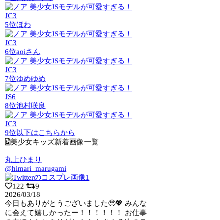
JC3
5位
ほわ
JC3
6位
aoiさん
JC3
7位
ゆめゆめ
JS6
8位
池村咲良
JC3
9位以下はこちらから
美少女キッズ新着画像一覧
丸上ひまり
@himari_marugami
122
9
2026/03/18
今日もありがとうございました🥹💖 みんな
に会えて嬉しかったー！！！！！！ お仕事