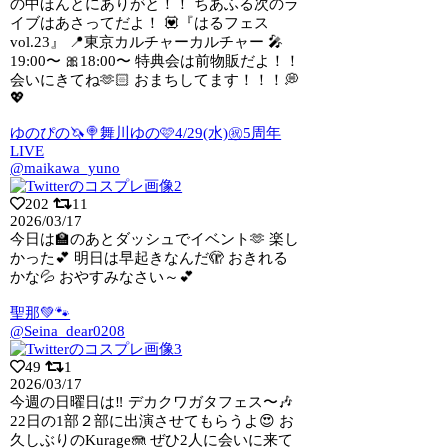
の中ほんとにありがと！！ ちあふる次のラ
イブはあさってだよ！ 💟『はるフェス
vol.23』 📍東京カルチャーカルチャー 🎤
19:00〜 🎀18:00〜 特典会は前物販だよ！！
会いにきてね🫶🏻 おまちしてます！！！💭
💖
ゆのぴの🦄🍭舞川ゆの🩷4/29(水)㊗5周年
LIVE
@maikawa_yuno
202
11
2026/03/17
今日は🏫のあとダッシュでイベント🫶 楽し
かった💕 明日は早起きなんだ🫣 おきれる
かな💦 おやすみなさい～💕
聖那💚🐾
@Seina_dear0208
49
1
2026/03/17
今週の日曜日は‼️ デカクワガタフェス〜🎶
22日の1部２部に出演させてもらうよ
😍 お
久しぶりのKurage🪼 ぜひ2人に会いに来て