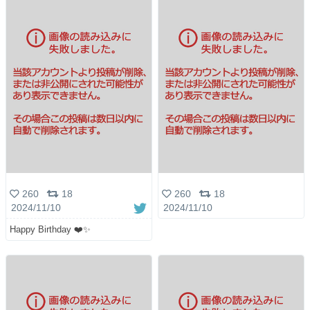
260
18
260
18
2024/11/10
2024/11/10
Happy Birthday ❤️✨️