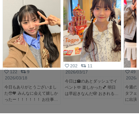
202
11
122
9
49
2026/03/17
2026/03/18
2026/
今日は🏫のあとダッシュでイ
今日もありがとうございまし
今週の日
ベント🫶 楽しかった💕 明日
た🥹💖 みんなに会えて嬉しか
タフェス
は早起きなんだ🫣 おきれる
ったー！！！！！！ お仕事
に出演