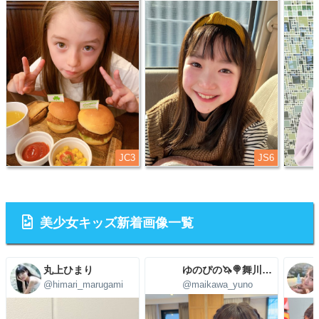
JC3
JS6
美少女キッズ新着画像一覧
丸上ひまり
ゆのぴの🦄🍭舞川ゆの🩷4/29(水)㊗5周年LIVE
@himari_marugami
@maikawa_yuno