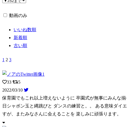
動画のみ
いいね数順
新着順
古い順
1
2
3
33
5
2022/03/10
保育園でもこれ以上増えないように 卒園式が無事にみんな揃
日シャボン玉と縄跳びと ダンスの練習と。。 ある意味ダイエ
すが、またみなさんに会えることを 楽しみに頑張ります。