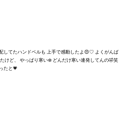
配してたハンドベルも 上
手で感動したよ😍♡ よくがんば
みたけど、 やっぱり寒い❄️ どんだけ寒い連発してんの🤣笑
ったと💗