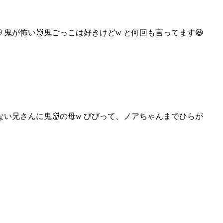
 鬼が怖い👹鬼ごっこは
好きけどw と何回も言ってます😆
ない兄さんに鬼👹の母w
びびって、ノアちゃんまでひらが