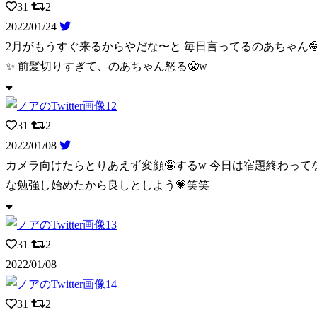
31
2
2022/01/24
2月がもうすぐ来るからやだな〜と 毎日言ってるのあちゃん🤪
✨ 前髪切りすぎて、のあちゃん怒る😤w
31
2
2022/01/08
カメラ向けたらとりあえず変顔🤪するw 今日は宿題終わって
な勉強し始めたから良しとしよう💗笑笑
31
2
2022/01/08
31
2