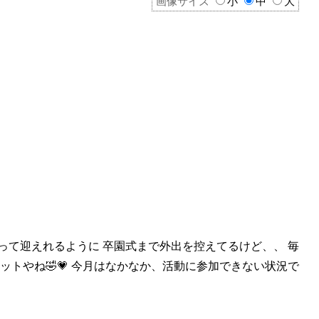
画像サイズ
小
中
大
って迎えれるように 卒園
式まで外出を控えてるけど、、 毎
ットやね🤣💗 今月はなかなか、活動に参加できない状況で