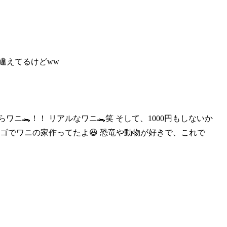
違えてるけどww
ワニ🐊！！ リアルなワ
ニ🐊笑 そして、1000円もしないか
レゴでワニの家作ってたよ😆 恐竜や動物が好きで、これで