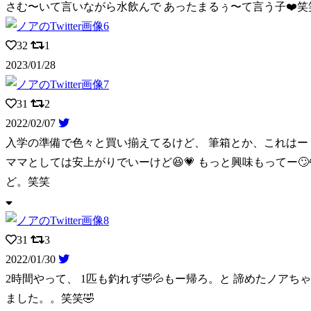
さむ〜いて言いながら水飲んで あったまるぅ〜て言う子❤️笑
32
1
2023/01/28
31
2
2022/02/07
入学の準備で色々と買い揃えてるけど、 筆箱とか、これはー
ママとしては安上がりでいーけど😆💗 もっと興味もってー
ど。笑笑
31
3
2022/01/30
2時間やって、 1匹も釣れず🤣💦もー帰ろ。と 諦めたノアちゃ
ました。。笑笑🤣