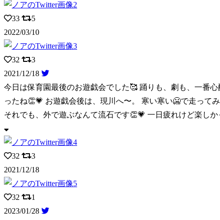
33
5
2022/03/10
32
3
2021/12/18
今日は保育園最後のお遊戯会でした🥰 踊りも、劇も、一番心
ったね👏💗 お遊戯会後は、現川へ〜。 寒い寒い🥶で走って
それでも、外で遊ぶなんて流石です👏💗 一日疲れけど楽しか
32
3
2021/12/18
32
1
2023/01/28