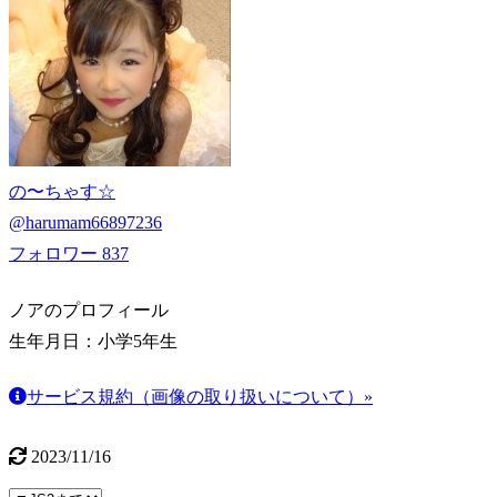
の〜ちゃす☆
@
harumam66897236
フォロワー
837
ノアのプロフィール
生年月日：
小学5年生
サービス規約（画像の取り扱いについて）»
2023/11/16