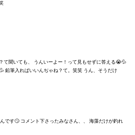
笑
？て聞いても、 うんいー
よー！って見もせずに答える😭💦
💦 鉛筆入ればいいんぢゃね？て。笑笑 うん、そうだけ
んです🙄 コメント下
さったみなさん、、 海藻だけが釣れ