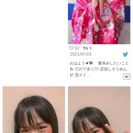
52
9
2021/07/23
おはよう☀🐓 夏休みしたいこと
📝 ①川で泳ぐ🏊‍♀️ ②流しそうめん
🥢 ③スイ