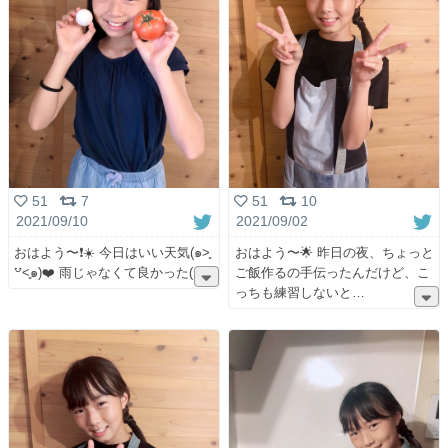
51
7
51
10
2021/09/10
2021/09/02
おはよう〜❗️☀️ 今日はいい天気(๑˃͈
おはよう〜🌟 昨日の夜、ちょっと
꒵˂͈๑)❤️ 雨じゃなくて良かった(
ご飯作るの手伝ったんだけど、こ
っちも練習しないと