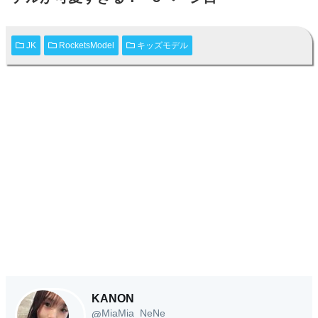
JK
RocketsModel
キッズモデル
KANON
MiaMia_NeNe
@