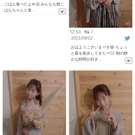
ごはん食べたよ🍚😆 みんなも朝ご
はんちゃんと食
53
7
2021/09/22
おはようございまーす😆 ちょっ
と庭を散歩してきたー🚶‍♀️ 朝の静
かな時間が好き