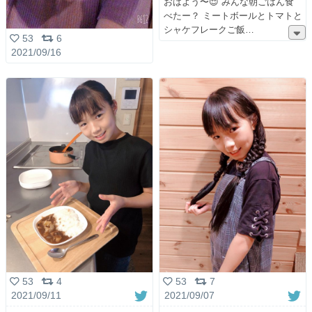
おはよう〜😌 みんな朝ごはん食
べたー？ ミートボールとトマトと
シャケフレークご飯
53
6
2021/09/16
53
4
53
7
2021/09/11
2021/09/07