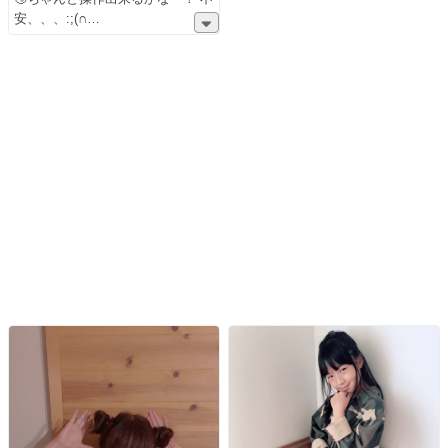
安、、、:;(∩︎