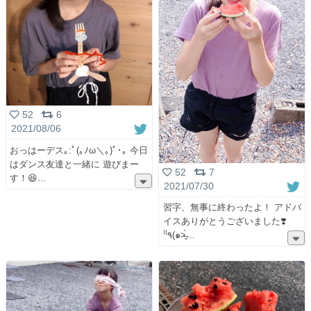
52
6
2021/08/06
おっはーデス｡:ﾟ(｡ﾉω＼｡)ﾟ･｡ 今日
はダンス友達と一緒に 遊びまー
52
7
す！😆
2021/07/30
習字、無事に終わったよ！ アドバ
イスありがとうございました❣️
⁽⁽٩(๑˃̶͈̀