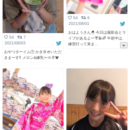
54
6
2021/08/01
おはようさん🐣 今日は撮影会とラ
54
7
イブがあるよー👘🎤🌈 午前中は、
2021/08/03
練習行って来ま
おやつターイム🕓 かき氷🍧いただ
きまーす‼️ メロン&練乳〜🍈🥛🐮