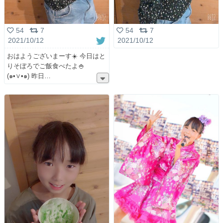
54
7
54
7
2021/10/12
2021/10/12
おはようございまーす☀️ 今日はと
りそぼろでご飯食べたよ🍚
(๑•∨︎•๑) 昨日