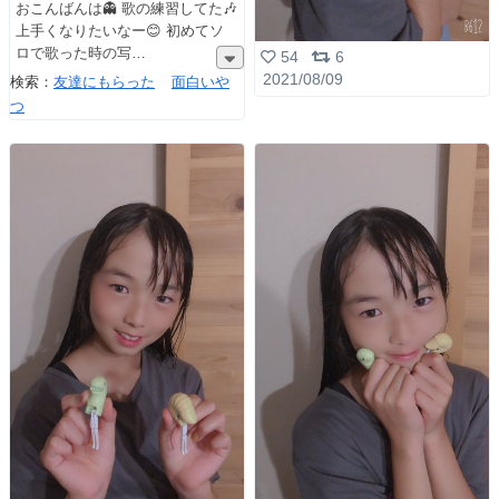
おこんばんは👻 歌の練習してた🎶
上手くなりたいなー😊 初めてソ
ロで歌った時の写
54
6
2021/08/09
検索：
友達にもらった
面白いや
つ