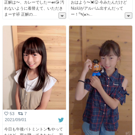
正解は〜、カレーでしたー🍛😘 汚
おはよう〜💓😝 今みたんだけど
れないように着替えて、いただき
NiziUがアルバム出すんだって
まーす🤣 正解の
ー！⁽⁽٩(๑˃̶
53
7
2021/09/01
今日も午後バトミントン🏸やって