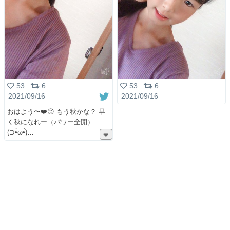
53
6
53
6
2021/09/16
2021/09/16
おはよう〜❤️😝 もう秋かな？ 早
く秋になれー（パワー全開）
(⊃︎•̀ω•́)