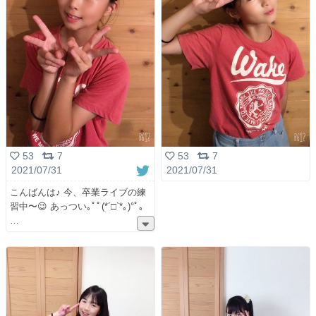
53
7
53
7
2021/07/31
2021/07/31
こんばんは♪ 今、卒業ライブの練
習中〜😉 あっつい｡ﾟﾟ(*´□︎`*｡)°ﾟ｡