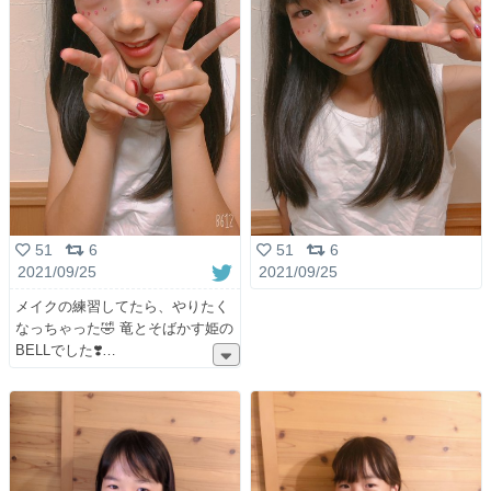
51
6
51
6
2021/09/25
2021/09/25
メイクの練習してたら、やりたく
なっちゃった🤣 竜とそばかす姫の
BELLでした❣️