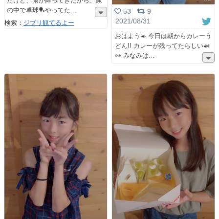
たけど、雨が降ってきたから、家
の中で卓球🏓やってた
53
9
2021/08/31
検索：
ジブリ観てるよー
おはよう☀️ 今日は朝からカレーう
どん!! カレーが残ってたらしい🍛
👀 みなみは