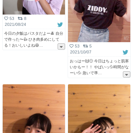
53
8
2021/08/24
今日の夕飯はパスタだよー🍝 自分
で作った〜👍 ひき肉多めにして
る！おいしいよね😆
53
5
2021/10/07
おっはー🙌🙂 今日はちょっと肌寒
いかもー！！ やばいっ💦時間がな
ーい💦 急いで準