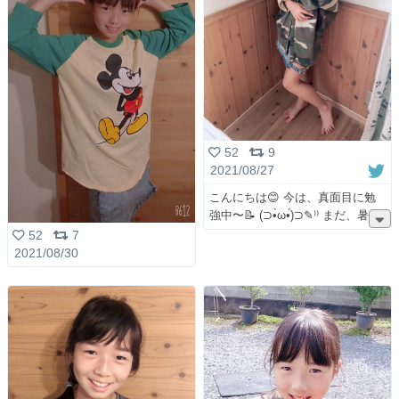
52
9
2021/08/27
こんにちは😊 今は、真面目に勉
強中〜📝 (⊃︎•̀ω•́)⊃︎✎︎⁾⁾ まだ、暑
52
7
2021/08/30