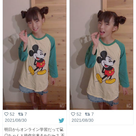
52
7
52
7
2021/08/30
2021/08/30
明日からオンライン学習だって💻
🙄ちゃんと操作出来るかな〜？ 不