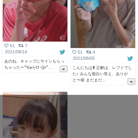
51
7
2021/08/14
51
4
2021/08/05
あのね、キャップにサインもらっ
ちゃったー⁽⁽٩(๑˃̶͈̀ ᗨ ˂̶͈́)۶⁾⁾
こんにちは❣️ 正解は、レフトでし
た♪ みんな面白い答え、ありが
と〜😆 まだまだ