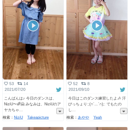
53
14
52
8
2021/07/20
2021/09/10
こんばんは♪ 今日のダンスは、
今日はこのダンス練習したよ🎶 汗
NiziU〜🌈🤗 みなみは、NiziUのア
びっちょり:;(∩︎´﹏`∩︎);: でもたの
ヤカちゃ
し
検索：
NiziU
Takeapicture
検索：
あやや
Yeah