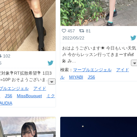
457
81
2022/05/22
おはようございます☀ 今日もいい天気
🎶 今からレッスン行ってきまーす👼💃
102
🎤 み
6
検索：
マーブルエンジェル
アイド
対象💐RT拡散希望💐 1日3
ル
MIYABI
JS6
T=10P おそようございま
ブルエンジェル
アイド
I
JS6
MissBouquet
ミク
AUDIA