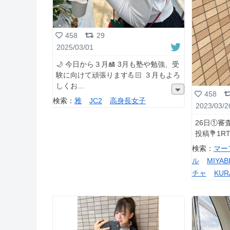
458
29
2025/03/01
🌙 今日から３月🎎 3月も塾や勉強、受
験に向けて頑張ります💪🏻 ３月もよろ
しくお
458
検索：
雅
JC2
高身長女子
2023/03/2
26日①審査
投稿💐1R
検索：
マー
ル
MIYAB
チャ
KUR