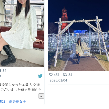
34
451
34
4
2025/01/04
み最後楽しかったぁ🎡 リク撮
ございました📸✨ 明日から
JC2
高身長女子