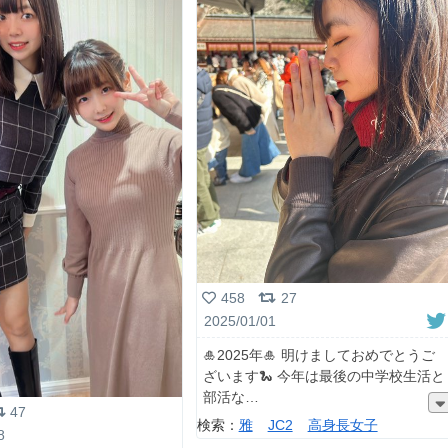
458
27
2025/01/01
🎍2025年🎍 明けましておめでとうご
ざいます🐍 今年は最後の中学校生活と
部活な
47
検索：
雅
JC2
高身長女子
8