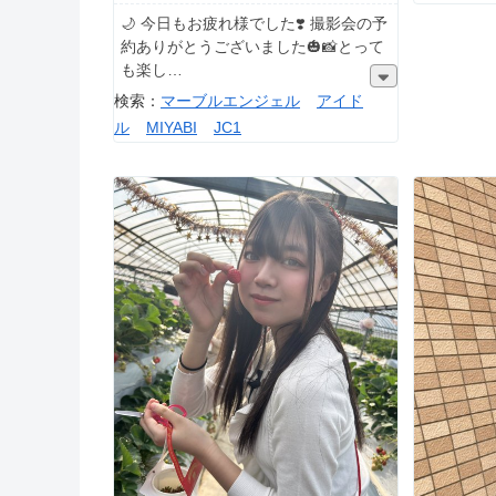
🌙 今日もお疲れ様でした❣️ 撮影会の予
約ありがとうございました🎃📸とって
も楽し
検索：
マーブルエンジェル
アイド
ル
MIYABI
JC1