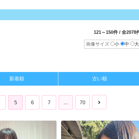
121～150件 / 全2078
画像サイズ
小
中
大
新着順
古い順
4
5
6
7
…
70