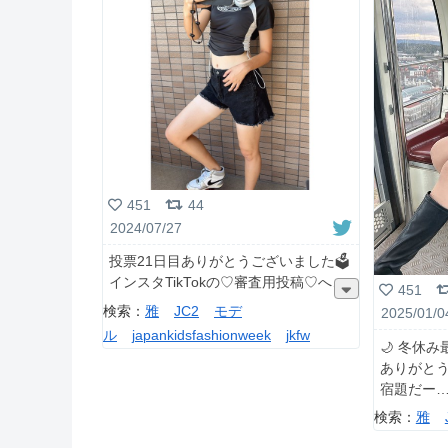
451
44
2024/07/27
投票21日目ありがとうございました🗳️
インスタTikTokの♡審査用投稿♡へ
451
検索：
雅
JC2
モデ
2025/01/0
ル
japankidsfashionweek
jkfw
🌙 冬休
ありがとう
宿題だー
検索：
雅