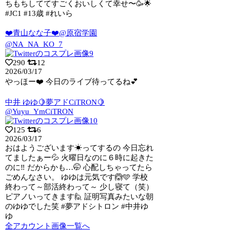
ちもちしててすごくおいしくて幸せ〜🥳🌟
#JC1 #13歳 #れいら
❤️青山なな子❤️@原宿学園
@NA_NA_KO_7
290
12
2026/03/17
やっほー❤️ 今日のライブ待ってるね💕︎
中井 ゆゆ🍋夢アドCiTRON🍋
@Yuyu_YmCiTRON
125
6
2026/03/17
おはようございます☀ってするの 今日忘れ
てましたぁー💦 火曜日なのに６時に起きた
のに‼️ だからかも…🤭 心配しちゃってたら
ごめんなさい。 ゆゆは元気です🙆🩵 学校
終わって～部活終わって～ 少し寝て（笑）
ピアノいってきます🙋 証明写真みたいな朝
のゆゆでした笑 #夢アドシトロン #中井ゆ
ゆ
全アカウント画像一覧へ