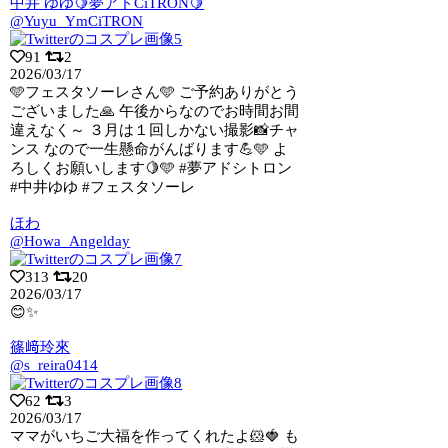
中井 ゆゆ🍋夢アドCiTRON🍋
@Yuyu_YmCiTRON
91
2
2026/03/17
🩵フェスタソーレさん🩵 ご予約ありがとう
ございました🙏 午後からなのでお時間お
間
違えなく～ ３月は１回しかない撮影📸チャ
ンス なので一生懸命がんばります💪🩵 よ
ろしくお願いします🍋🩵 #夢アドシトロン
#中井ゆゆ #フェスタソーレ
ほわ
@Howa_Angelday
313
20
2026/03/17
😊✨
篠﨑玲來
@s_reira0414
62
3
2026/03/17
ママがいちご大福を作ってくれたよ🐹🍓 も