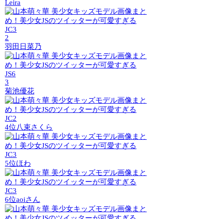
Leira
JC3
2
羽田日菜乃
JS6
3
菊池優花
JC2
4位
八束さくら
JC3
5位
ほわ
JC3
6位
aoiさん