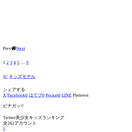
Prev
Next
1
2
3
4
5
…
9
JC
キッズモデル
シェアする
X
Facebook
0
はてブ
0
Pocket
0
LINE
Pinterest
ピチガッ!!
Twitter美少女キッズランキング
全282アカウント
1