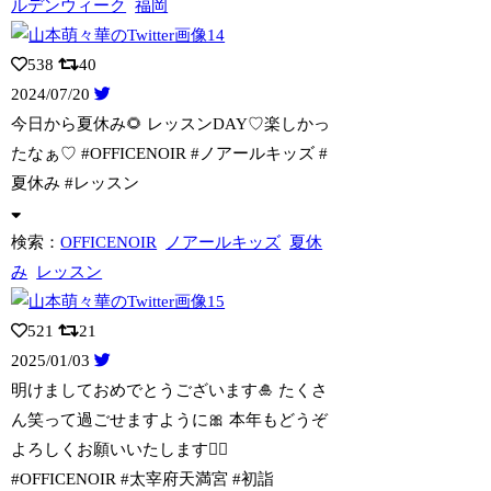
ルデンウィーク
福岡
538
40
2024/07/20
今日から夏休み🌻 レッスンDAY♡楽しかっ
たなぁ♡ #OFFICENOIR #
ノアールキッズ #
夏休み #レッスン
検索：
OFFICENOIR
ノアールキッズ
夏休
み
レッスン
521
21
2025/01/03
明けましておめでとうございます🎍 たくさ
ん笑って過ごせますように🎀 本年もどう
ぞ
よろしくお願いいたします🙇‍♀️
#OFFICENOIR #太宰府天満宮 #初詣