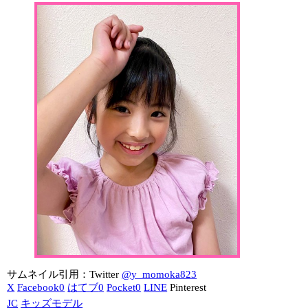
サムネイル引用：Twitter
@y_momoka823
X
Facebook
0
はてブ
0
Pocket
0
LINE
Pinterest
JC
キッズモデル