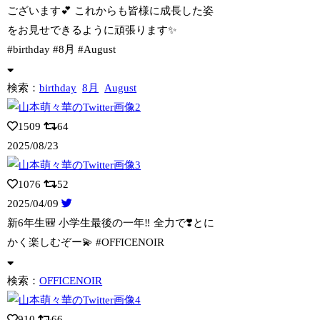
ございます💕 これからも皆様に成長し
た姿
をお見せできるように頑張ります✨
#birthday #8月 #August
検索：
birthday
8月
August
1509
64
2025/08/23
1076
52
2025/04/09
新6年生🎒 小学生最後の一年‼︎ 全力で❣️とに
かく楽しむぞー💫 #OFFICE
NOIR
検索：
OFFICENOIR
910
66