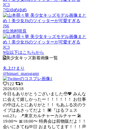
JC3
7位
ゆめゆめ
JS6
8位
池村咲良
JC3
9位以下はこちらから
美少女キッズ新着画像一覧
丸上ひまり
@himari_marugami
122
9
2026/03/18
今日もありがとうございました🥹💖 みんな
に会えて嬉しかったー！！！！！！ お仕事
の中ほんとにありがと！！ ちあふる次のラ
イブはあさってだよ！ 💟『はるフェス
vol.23』 📍東京カルチャーカルチャー 🎤
19:00〜 🎀18:00〜 特典会は前物販だよ！！
会いにきてね🫶🏻 おまちしてます！！！💭