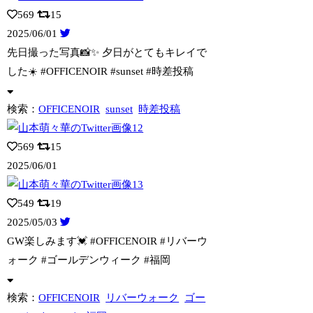
569
15
2025/06/01
先日撮った写真📸✨ 夕日がとてもキレイで
した☀️ #OFFICENOIR #s
unset #時差投稿
検索：
OFFICENOIR
sunset
時差投稿
569
15
2025/06/01
549
19
2025/05/03
GW楽しみます💓 #OFFICENOIR #リバーウ
ォーク #ゴールデンウィー
ク #福岡
検索：
OFFICENOIR
リバーウォーク
ゴー