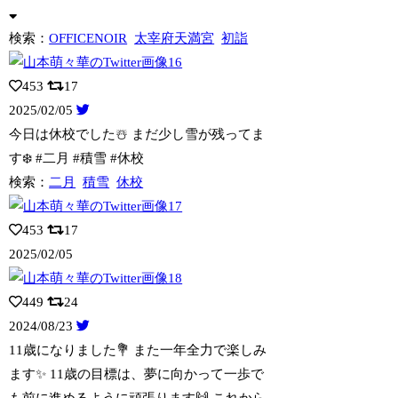
検索：
OFFICENOIR
太宰府天満宮
初詣
453
17
2025/02/05
今日は休校でした☃️ まだ少し雪が残ってま
す❄️ #二月 #積雪 #休校
検索：
二月
積雪
休校
453
17
2025/02/05
449
24
2024/08/23
11歳になりました💐 また一年全力で楽しみ
ます✨ 11歳の目標は、夢に向かって
一歩で
も前に進めるように頑張ります🙌 これから