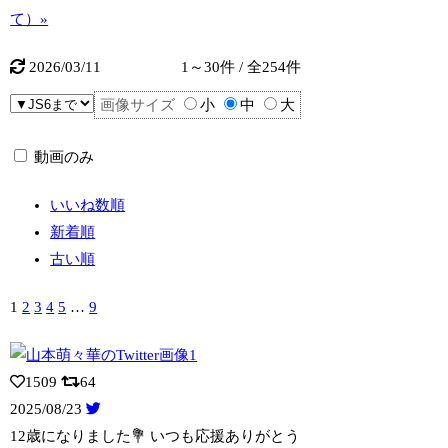
て）»
2026/03/11
1～30件 / 全254件
画像サイズ
小
中
大
動画のみ
いいね数順
新着順
古い順
1
2
3
4
5
…
9
1509
64
2025/08/23
12歳になりました💐 いつも応援ありがとう