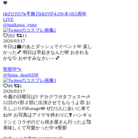
💖
ゆのぴの🦄🍭舞川ゆの🩷4/29(水)㊗5周年
LIVE
@maikawa_yuno
202
11
2026/03/17
今日は🏫のあとダッシュでイベント🫶 楽し
かった💕 明日は早起きなんだ🫣 おきれる
かな💦 おやすみなさい～💕
聖那💚🐾
@Seina_dear0208
49
1
2026/03/17
今週の日曜日は‼️ デカクワガタフェス〜🎶
22日の1部２部に出演させてもらうよ
😍 お
久しぶりのKurage🪼 ぜひ2人に会いに来て
ね🫶 お写真はアイゲキ終わりに❣️ ハンギョ
ドンとコラボのどら焼き屋さん行ったよ🥰
美味しくて可愛かった🩵 #聖那