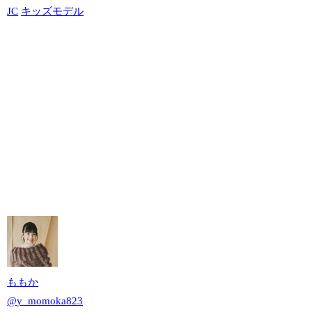
JC
キッズモデル
ももか
@
y_momoka823