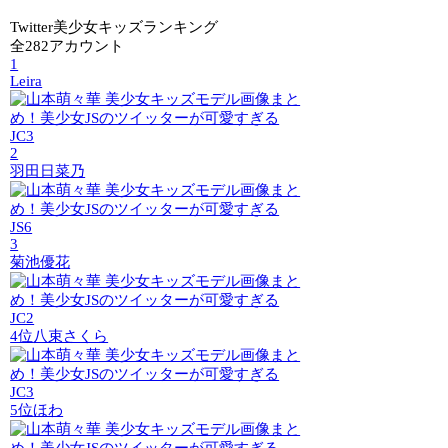
Twitter美少女キッズランキング
全282アカウント
1
Leira
JC3
2
羽田日菜乃
JS6
3
菊池優花
JC2
4位
八束さくら
JC3
5位
ほわ