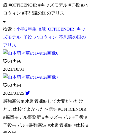
歳 #OFFICENOIR #キッズモデル #子役 #ハ
ロウィン #不思議の国のアリス
検索：
小学2年生
8歳
OFFICENOIR
キッ
ズモデル
子役
ハロウィン
不思議の国の
アリス
64
6
2021/10/31
63
4
2023/01/25
最強寒波❄️ 水道管凍結して大変だったけ
ど… 休校でよかった〜🥺✨ #OFFIC
ENOIR
#福岡モデル事務所 #キッズモデル #子役 #
子役モデル #最強寒波 #水道管凍結 #休校 #