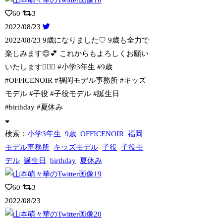
60
3
2022/08/23
2022/08/23 9歳になりました♡ 9歳も全力で
楽しみます😊💕 これか
らもよろしくお願い
いたします🙇‍♀️✨ #小学3年生 #9歳
#OFFICENOIR #福岡モデル事務所 #キッズ
モデル #子役 #子役モデル #誕生日
#birthday #夏休み
検索：
小学3年生
9歳
OFFICENOIR
福岡
モデル事務所
キッズモデル
子役
子役モ
デル
誕生日
birthday
夏休み
60
3
2022/08/23