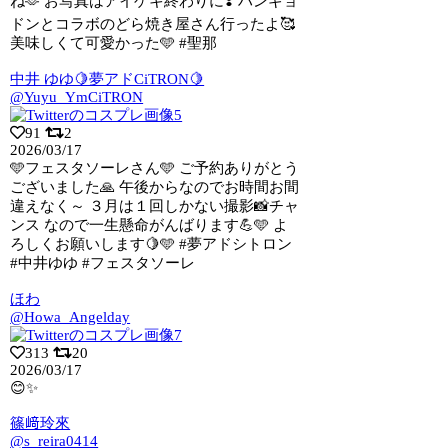
ね🫶 お写真はアイゲキ終わりに❣️ ハンギョ
ドンとコラボのどら焼き屋さん行ったよ🥰
美味しくて可愛かった🩵 #聖那
中井 ゆゆ🍋夢アドCiTRON🍋
@Yuyu_YmCiTRON
91
2
2026/03/17
🩵フェスタソーレさん🩵 ご予約ありがとう
ございました🙏 午後からなのでお時間お
間
違えなく～ ３月は１回しかない撮影📸チャ
ンス なので一生懸命がんばります💪🩵 よ
ろしくお願いします🍋🩵 #夢アドシトロン
#中井ゆゆ #フェスタソーレ
ほわ
@Howa_Angelday
313
20
2026/03/17
😊✨
篠﨑玲來
@s_reira0414