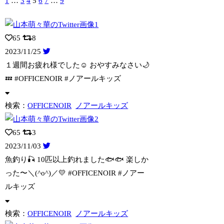
1
…
3
4
5
6
7
…
9
65
8
2023/11/25
１週間お疲れ様でした☺️ おやすみなさい🌙
💤 #OFFICENOIR #ノアー
ルキッズ
検索：
OFFICENOIR
ノアールキッズ
65
3
2023/11/03
魚釣り🎣 10匹以上釣れました🐟🐟 楽しか
った〜＼(^o^)／💛 #OFFIC
ENOIR #ノアー
ルキッズ
検索：
OFFICENOIR
ノアールキッズ