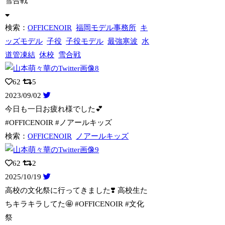
雪合戦
検索：
OFFICENOIR
福岡モデル事務所
キ
ッズモデル
子役
子役モデル
最強寒波
水
道管凍結
休校
雪合戦
62
5
2023/09/02
今日も一日お疲れ様でした💕
#OFFICENOIR #ノアールキッズ
検索：
OFFICENOIR
ノアールキッズ
62
2
2025/10/19
高校の文化祭に行ってきました❣️ 高校生た
ちキラキラしてた🤩 #OFFICEN
OIR #文化
祭