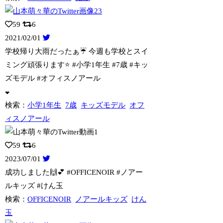
59
6
2021/02/01
学校帰り大雨だったぁ☔️ 今週も学校とスイ
ミング頑張ります⭐️ #小学1年生 #
7歳 #キッ
ズモデル #オフィスノアール
検索：
小学1年生
7歳
キッズモデル
オフ
ィスノアール
59
6
2023/07/01
成功しました🙌💕 #OFFICENOIR #ノアー
ルキッズ #けん玉
検索：
OFFICENOIR
ノアールキッズ
けん
玉