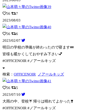
56
7
2023/08/03
56
6
2023/02/07
明日の学校の準備が終わったので寝ます💤
皆様も暖かくしておやすみ下さい💕
#O
FFICENOIR #ノアールキッズ
検索：
OFFICENOIR
ノアールキッズ
56
5
2023/07/10
大雨の中、登校☔️ 帰りは晴れてよかった❣️
#OFFICENOIR #ノアー
ルキッズ