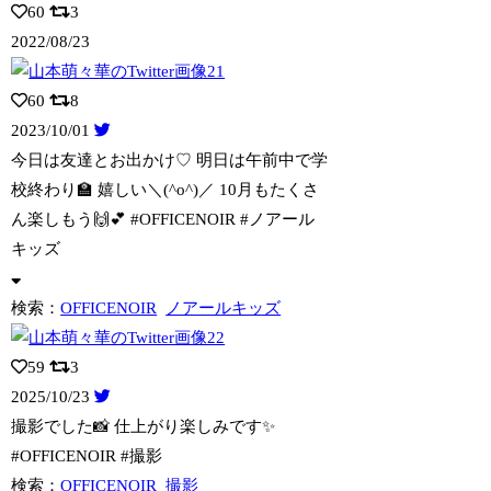
60
3
2022/08/23
60
8
2023/10/01
今日は友達とお出かけ♡ 明日は午前中で学
校終わり🏫 嬉しい＼(^o^)／ 10月
もたくさ
ん楽しもう🙌💕 #OFFICENOIR #ノアール
キッズ
検索：
OFFICENOIR
ノアールキッズ
59
3
2025/10/23
撮影でした📸 仕上がり楽しみです✨
#OFFICENOIR #撮影
検索：
OFFICENOIR
撮影