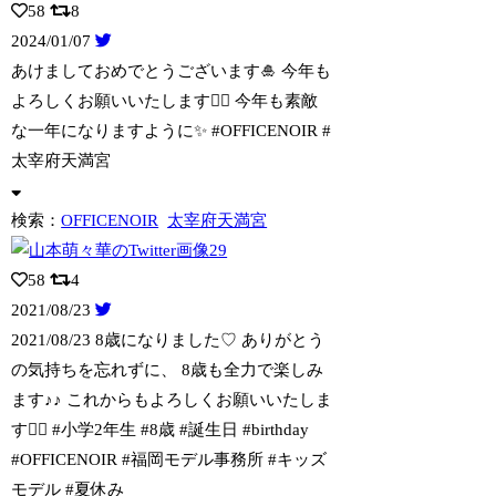
58
8
2024/01/07
あけましておめでとうございます🎍 今年も
よろしくお願いいたします🙇‍♀️ 今年
も素敵
な一年になりますように✨ #OFFICENOIR #
太宰府天満宮
検索：
OFFICENOIR
太宰府天満宮
58
4
2021/08/23
2021/08/23 8歳になりました♡ ありがとう
の気持ちを忘れずに、 8歳
も全力で楽しみ
ます♪♪ これからもよろしくお願いいたしま
す🙇‍♀️ #小学2年生 #8歳 #誕生日 #birthday
#OFFICENOIR #福岡モデル事務所 #キッズ
モデル #夏休み