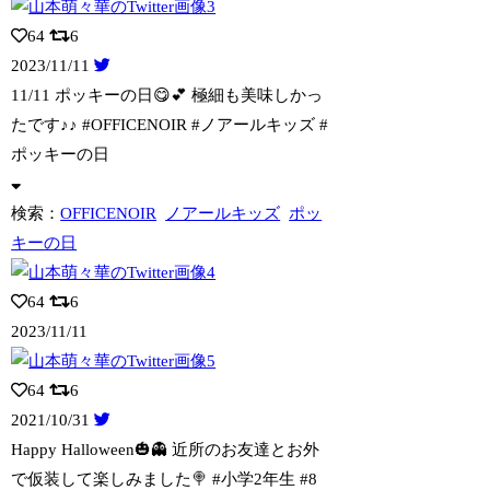
64
6
2023/11/11
11/11 ポッキーの日😋💕 極細も美味しかっ
たです♪♪ #OFFICENOI
R #ノアールキッズ #
ポッキーの日
検索：
OFFICENOIR
ノアールキッズ
ポッ
キーの日
64
6
2023/11/11
64
6
2021/10/31
Happy Halloween🎃👻 近所のお友達とお外
で仮装して楽しみました🍭
#小学2年生 #8