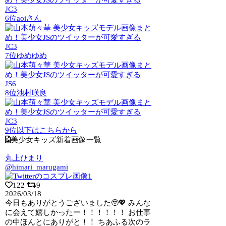
JC3
6位
aoiさん
JC3
7位
ゆめゆめ
JS6
8位
池村咲良
JC3
9位以下はこちらから
美少女キッズ新着画像一覧
丸上ひまり
@himari_marugami
122
9
2026/03/18
今日もありがとうございました🥹💖 みんな
に会えて嬉しかったー！！！！！！ お仕事
の中ほんとにありがと！！ ちあふる次のラ