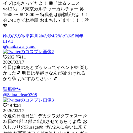
イブはあさってだよ！ 💟『はるフェス
vol.23』 📍東京カルチャーカルチャー 🎤
19:00〜 🎀18:00〜 特典会は前物販だよ！！
会いにきてね🫶🏻 おまちしてます！！！💭
💖
ゆのぴの🦄🍭舞川ゆの🩷4/29(水)㊗5周年
LIVE
@maikawa_yuno
202
11
2026/03/17
今日は🏫のあとダッシュでイベント🫶 楽し
かった💕 明日は早起きなんだ🫣 おきれる
かな💦 おやすみなさい～💕
聖那💚🐾
@Seina_dear0208
49
1
2026/03/17
今週の日曜日は‼️ デカクワガタフェス〜🎶
22日の1部２部に出演させてもらうよ
😍 お
久しぶりのKurage🪼 ぜひ2人に会いに来て