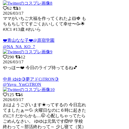
62
3
2026/03/17
ママがいちご大福を作ってくれたよ🐹🍓 も
ちもちしててすごくおいしくて幸せ〜🥳🌟
#JC1 #13歳 #れいら
❤️青山なな子❤️@原宿学園
@NA_NA_KO_7
290
12
2026/03/17
やっほー❤️ 今日のライブ待ってるね💕︎
中井 ゆゆ🍋夢アドCiTRON🍋
@Yuyu_YmCiTRON
125
6
2026/03/17
おはようございます☀ってするの 今日忘れ
てましたぁー💦 火曜日なのに６時に起きた
のに‼️ だからかも…🤭 心配しちゃってたら
ごめんなさい。 ゆゆは元気です🙆🩵 学校
終わって～部活終わって～ 少し寝て（笑）