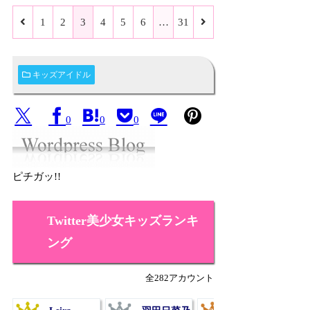
1
2
3
4
5
6
…
31
キッズアイドル
0
0
0
ピチガッ!!
Twitter美少女キッズランキ
ング
全282アカウント