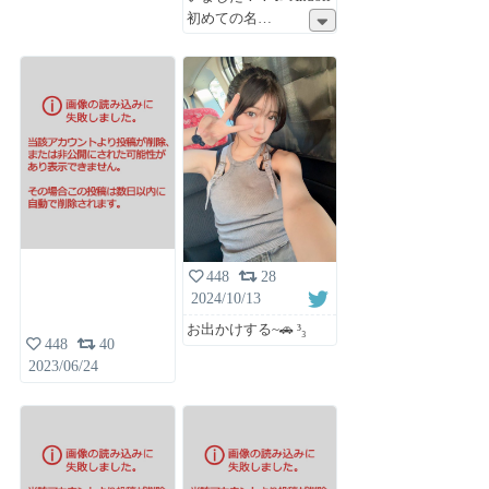
初めての名
448
28
2024/10/13
お出かけする~🚗 ³₃
448
40
2023/06/24