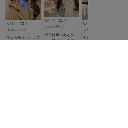
202
11
122
9
49
1
2026/03/17
202
2026/03/18
2026/03/17
今日は🏫のあとダッ
🩵
今日もありがとうご
今週の日曜日は‼️ デ
シュでイベント🫶
ん
ざいました🥹💖 み
カクワガタフェス〜
楽しかった💕 明日
とう
んなに会えて嬉しか
🎶 22日の1部２部に
は早起きなんだ🫣
午
ったー！！！！！！
出演させてもらう
おきれる
間
お仕事
よ