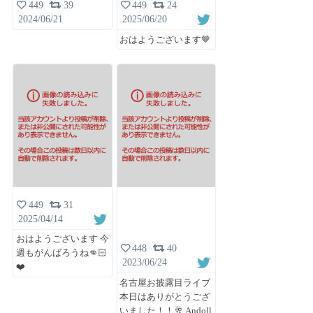
449
39
449
24
2024/06/21
2025/06/20
おはようございます🤎
449
31
2025/04/14
おはようございます 今
448
40
週もがんばろうね👊🏻
2023/06/24
❤️
名古屋お披露目ライブ
本日はありがとうござ
いました！！🥂 Andoll