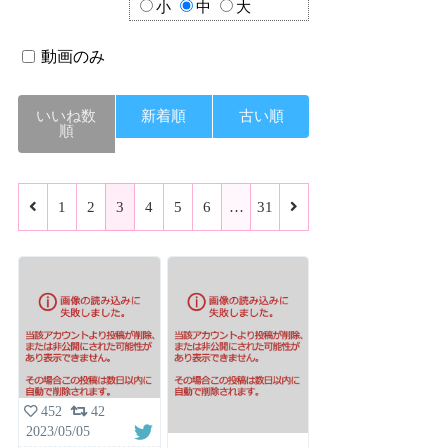
小
中
大
動画のみ
いいね数
新着順
古い順
順
1
2
3
4
5
6
…
31
452
42
2023/05/05