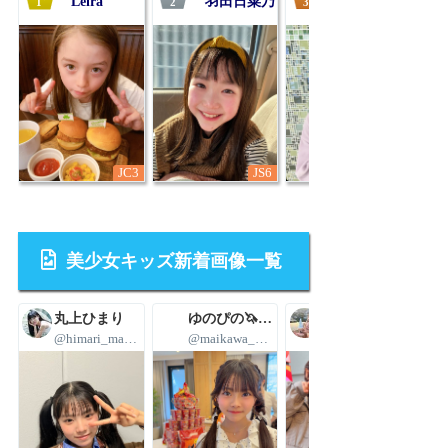
4位
Leira
羽田日菜乃
菊池優花
1
2
3
JC3
JS6
JC2
美少女キッズ新着画像一覧
丸上ひまり
ゆのぴの🦄🍭舞川ゆの🩷4/29(水)㊗5周年LIVE
聖那💚🐾
@himari_marugami
@maikawa_yuno
@Seina_dear0208