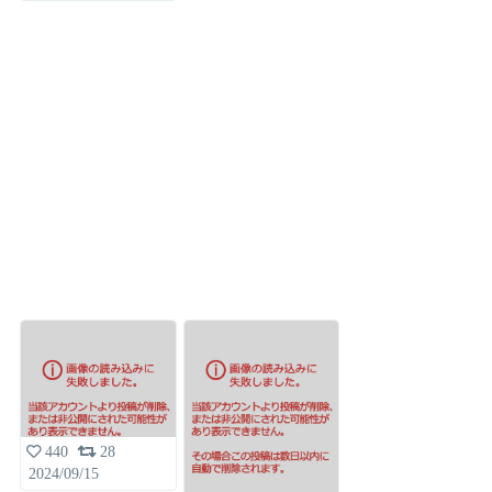
440
28
2024/09/15